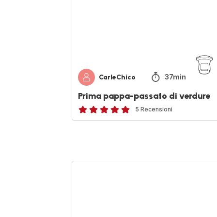
37min
CarleChico
Prima pappa-passato di verdure
5 Recensioni
Recensione
di
cinque
stelle
(media)
Zucchine
in
agrodolce