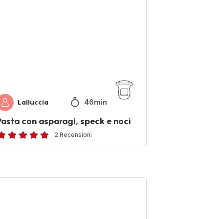
eck
ci
46min
Lalluccia
Pasta con asparagi, speck e noci
2 Recensioni
Recensione
i
inque
telle
LENTA
media)
NCIA