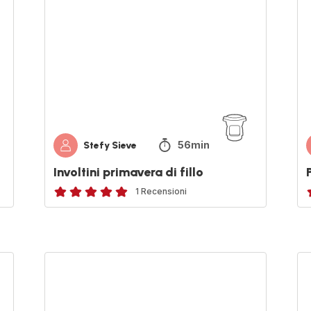
fillo
sp
e
no
56min
Stefy Sieve
Involtini primavera di fillo
1 Recensioni
Recensione
di
d
cinque
c
stelle
s
Ripieno
PO
(media)
(
di
CO
magro