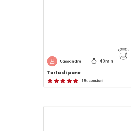
40min
Cassandra
Torta di pane
1 Recensioni
Recensione
di
cinque
stelle
Ratatouille
(media)
rivisitata