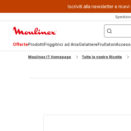
Iscriviti alla newsletter e ric
Spedizio
Cosa
stai
Homepage
cercando?
Moulinex
Offerte
Prodotti
Friggitrici ad Aria
Gelatiere
Frullatori
Access
Moulinex IT Homepage
Tutte le nostre Ricette
Torta
di
pane