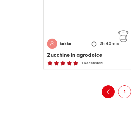
2h 40min
kokka
Zucchine in agrodolce
1 Recensioni
Recensione
di
cinque
stelle
1
(media)
navigation
-
nav