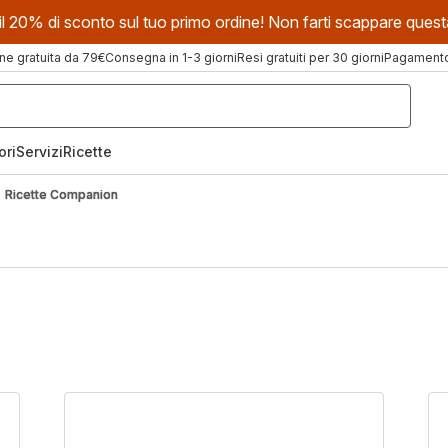
evi il 20% di sconto sul tuo primo ordine! Non farti scappare que
ne gratuita da 79€
Consegna in 1-3 giorni
Resi gratuiti per 30 giorni
Pagamento 
ori
Servizi
Ricette
Ricette Companion
Involtini
Pa
primavera
co
di
as