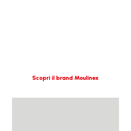
cucina, i nostri frullatori e mixer a immersione, o le
nostre ultime innovazioni: Cookeo e Companion. In
breve, soluzioni che ti semplificano la vita in cucina .
Vuoi saperne di più?
Scopri il brand Moulinex