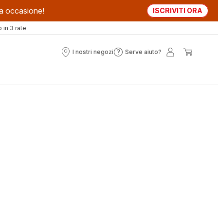
sta occasione!
ISCRIVITI ORA
in 3 rate
I nostri negozi
Serve aiuto?
I
Serve
Il
Il
nostri
aiuto?
mio
mio
negozi
account
carrell