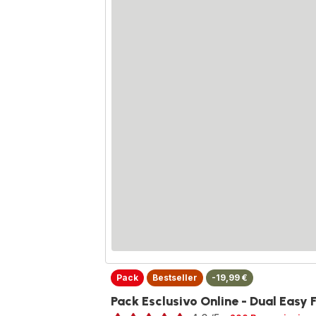
Pack
Bestseller
-19,99 €
Pack Esclusivo Online - Dual Easy F
Voto