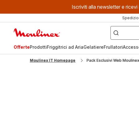
Iscriviti alla newsletter e ric
Spedizio
Cosa
stai
Homepage
cercando?
Moulinex
Offerte
Prodotti
Friggitrici ad Aria
Gelatiere
Frullatori
Access
Moulinex IT Homepage
Pack Esclusivi Web Mouline