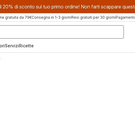
evi il 20% di sconto sul tuo primo ordine! Non farti scappare que
ne gratuita da 79€
Consegna in 1-3 giorni
Resi gratuiti per 30 giorni
Pagamento 
ori
Servizi
Ricette
x