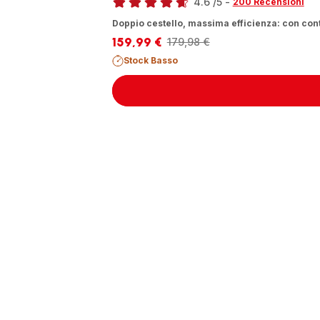
4.6
/5
-
200 Recensioni
ratings.4.6
Doppio cestello, massima efficienza: con conte
159,99 €
179,98 €
Prezzo
Prezzo
scontato
iniziale
Stock Basso