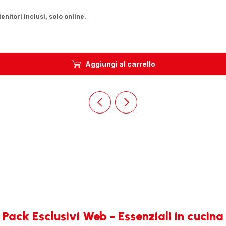
nitori inclusi, solo online.
Aggiungi al carrello
Diapositiva
Diapositiva
precedente
successiva
Homepage
Homepage
Pack Esclusivi Web - Essenziali in cucina