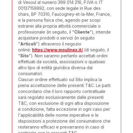
di Vesoul al numero 399 014 216, P.IVA n. IT
00137159992, con sede legale in Rue des
chars, BP 70310, Faucogney-et-la-Mer, France,
e la persona fisica che, agendo per scopi
estranei alla propria attività commerciale o
professionale (in seguito, il "
Cliente
"), intende
acquistare prodotti o servizi (in seguito
"
Articoli
") attraverso il negozio
online:
https://www.moulinex.it/
(di seguito, il
"
Sito
"). Non saranno pertanto accettati ordini
effettuati da società, associazioni o qualsiasi
altro tipo di entità giuridica diversa dai
consumatori.
Ciascun ordine effettuato sul Sito implica la
piena accettazione delle presenti T&C. Le parti
concordano che il loro rapporto contrattuale
sarà regolato esclusivamente dalle presenti
T&C, con esclusione di ogni altra disposizione
e condizione, fatta eccezione in ogni caso per
l'applicabilità delle norme imperative e le
disposizioni a protezione del consumatore che
resteranno efficaci e prevarranno in caso di
contrasto con le presenti T&C.