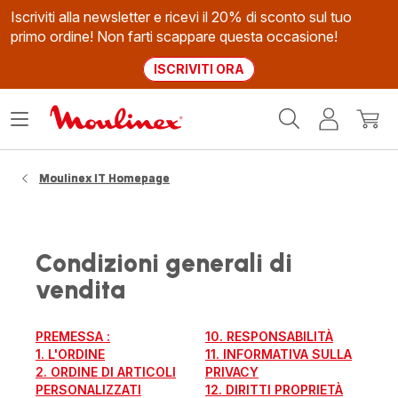
Iscriviti alla newsletter e ricevi il 20% di sconto sul tuo
primo ordine! Non farti scappare questa occasione!
ISCRIVITI ORA
Homepage
Apri
Il
Il
Moulinex
il
mio
mio
menù
account
carrel
Moulinex IT Homepage
Condizioni generali di
vendita
PREMESSA :
10. RESPONSABILITÀ
1. L'ORDINE
11. INFORMATIVA SULLA
2. ORDINE DI ARTICOLI
PRIVACY
PERSONALIZZATI
12. DIRITTI PROPRIETÀ