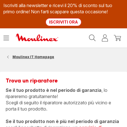
Iscriviti alla newsletter e ricevi il 20% di sconto sul tuo
primo ordine! Non farti scappare questa occasione!
ISCRIVITI ORA
Homepage
Apri
Il
Il
Moulinex
il
mio
mio
menù
account
carrel
Moulinex IT Homepage
Trova un riparatore
Se il tuo prodotto è nel periodo di garanzia
, lo
ripareremo gratuitamente!
Scegli di seguito il riparatore autorizzato più vicino e
porta il tuo prodotto.
Se il tuo prodotto non è più nel periodo di garanzia