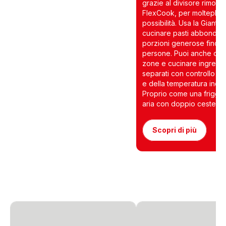
grazie al divisore rimovib
FlexCook, per molteplici
possibilità. Usa la Giant
cucinare pasti abbondant
porzioni generose fino a
persone. Puoi anche cre
zone e cucinare ingredie
separati con controllo d
e della temperatura indiv
Proprio come una friggit
aria con doppio cestello.
Scopri di più