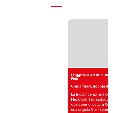
Friggitrice ad aria Dual
Flex
Unica fuori, doppia den
La friggitrice ad aria con
FlexCook Technology: p
due zone di cottura (5.5L
una singola GiantZone (9