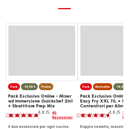
Pack
-14,99 €
Promo
Pack
Bestseller
-19,99 €
Pack Esclusivo Online - Mixer
Pack Esclusivo Online 
ad immersione Quickchef 2in1
Easy Fry XXL 11L + Set
+ Sbattitore Prep Mix
Contenitori per Alimen
Voto
Voto
4.8
/5
4.6
/5
65
20
Recensioni
Rec
-
-
ratings.4.8
ratings.4.6
Il duo essenziale per ogni cucina
Doppio cestello, massima