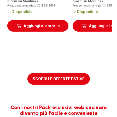
giorni su Moulinex
giorni su Moulinex
289,99 €
289,9
Prezzo raccomandato
Prezzo raccomandato
Disponibile
Disponibile
Aggiungi al carrello
Aggiungi al car
SCOPRI LE OFFERTE ESTIVE
Con i nostri Pack esclusivi web cucinare
diventa più facile e conveniente