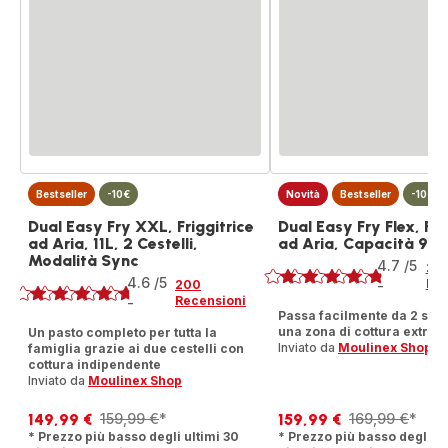
Bestseller
-10€
Novità
Bestseller
-10€
Dual Easy Fry XXL, Friggitrice
Dual Easy Fry Flex, Fri
ad Aria, 11L, 2 Cestelli,
ad Aria, Capacità 9L/
Voto
Modalità Sync
Voto
4.7
/5
26
4.6
/5
Rec
200
-
ratings.4.7
Recensioni
-
ratings.4.6
Passa facilmente da 2 sco
una zona di cottura extra-
Un pasto completo per tutta la
Inviato da
Moulinex Shop
famiglia grazie ai due cestelli con
cottura indipendente
Inviato da
Moulinex Shop
149,99 €
159,99 €
159,99 €
*
169,99 €
*
Prezzo
Prezzo
Prezzo
Prezzo
* Prezzo più basso degli ultimi 30
* Prezzo più basso degli ul
scontato
iniziale
scontato
iniziale