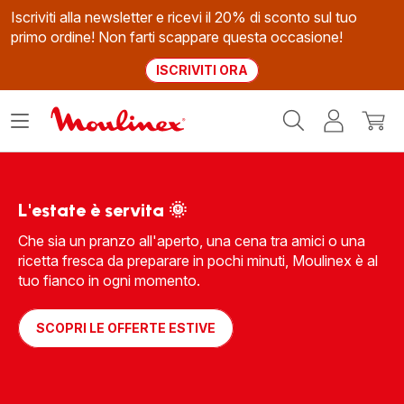
Iscriviti alla newsletter e ricevi il 20% di sconto sul tuo
primo ordine! Non farti scappare questa occasione!
ISCRIVITI ORA
Homepage
Apri
Il
Il
Moulinex
il
mio
mio
menù
account
carrel
L'estate è servita 🌞
Che sia un pranzo all'aperto, una cena tra amici o una
ricetta fresca da preparare in pochi minuti, Moulinex è al
tuo fianco in ogni momento.
SCOPRI LE OFFERTE ESTIVE