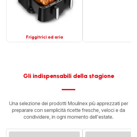
Friggitrici ad aria
Visualizza
Visualizza
più
più
dettagli
dettagli
-
-
Friggitrici
Gelatiere
ad
-
Gli indispensabili della stagione
aria
-
Una selezione dei prodotti Moulinex più apprezzati per
preparare con semplicità ricette fresche, veloci e da
condividere, in ogni momento dell'estate.