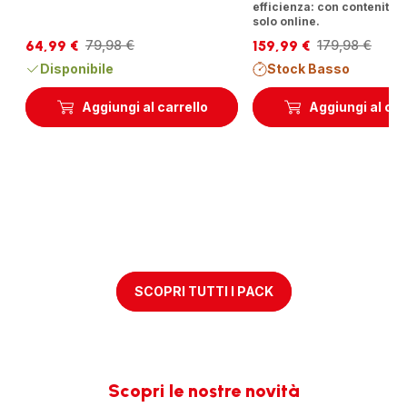
efficienza: con contenitori 
solo online.
64,99 €
159,99 €
79,98 €
179,98 €
Prezzo
Prezzo
Prezzo
Prezzo
scontato
iniziale
scontato
iniziale
Disponibile
Stock Basso
Aggiungi al carrello
Aggiungi al car
SCOPRI TUTTI I PACK
Scopri le nostre novità