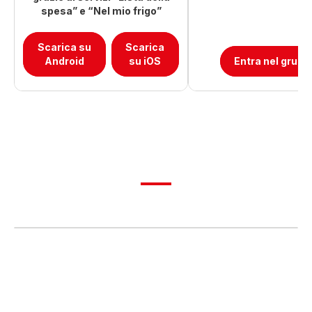
spesa” e “Nel mio frigo”
Scarica su
Scarica
Android
su iOS
Entra nel grupp