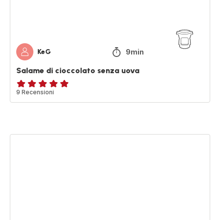
9min
KeG
Salame di cioccolato senza uova
Recensione
9 Recensioni
di
cinque
stelle
(media)
Torta
uovo
di
Pasqua