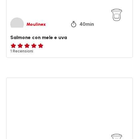
40min
Moulinex
Salmone con mele e uva
Recensione
1 Recensioni
di
cinque
stelle
(media)
Focaccia
integrale