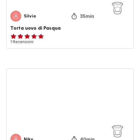
35min
Silvia
Torta uovo di Pasqua
Recensione
1 Recensioni
di
cinque
stelle
(media)
Muffin
all'uvetta
40min
Niky