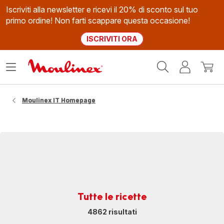
Iscriviti alla newsletter e ricevi il 20% di sconto sul tuo
primo ordine! Non farti scappare questa occasione!
ISCRIVITI ORA
Homepage
Apri
Il
Il
Moulinex
il
mio
mio
menù
account
carrel
Moulinex IT Homepage
Tutte le ricette
4862 risultati