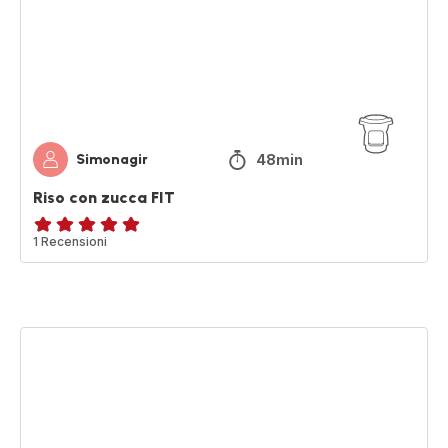
FIT
48min
Simonagir
Riso con zucca FIT
Recensione
1 Recensioni
di
cinque
stelle
(media)
Salame
di
cioccolato
senza
uova