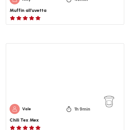
Muffin all'uvetta
Recensione
di
cinque
stelle
Chili
(media)
Tex
Mex
1h 9min
Vale
Chili Tex Mex