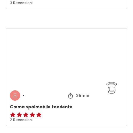
Recensione
3 Recensioni
di
cinque
stelle
(media)
Crema
spalmabile
fondente
25min
-
Crema spalmabile fondente
Recensione
2 Recensioni
di
cinque