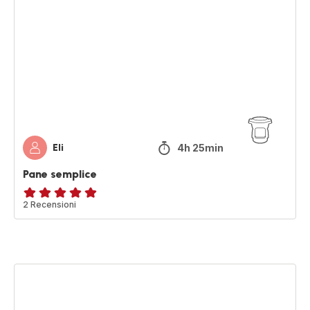
semplice
4h 25min
Eli
Pane semplice
Recensione
2 Recensioni
di
cinque
stelle
(media)
Riso
con
zucca