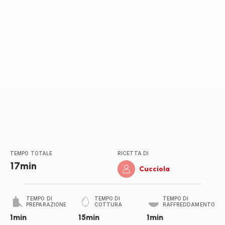
stelle
(media)
TEMPO TOTALE
RICETTA DI
17min
Cucciola
TEMPO DI
TEMPO DI
TEMPO DI
PREPARAZIONE
COTTURA
RAFFREDDAMENTO
1min
15min
1min