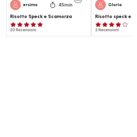
45min
ersimo
Gloria
Risotto Speck e Scamorza
Risotto speck e 
ratings.4.8
20 Recensioni
Recensione
2 Recensioni
di
quattro
stelle
(media)