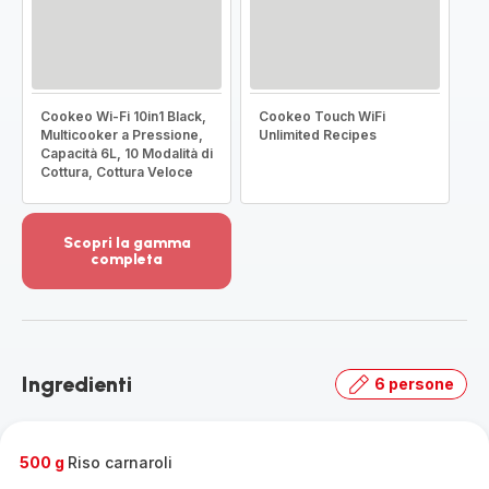
Cookeo Wi-Fi 10in1 Black,
Cookeo Touch WiFi
Multicooker a Pressione,
Unlimited Recipes
Capacità 6L, 10 Modalità di
Cottura, Cottura Veloce
Scopri la gamma
completa
Visualizza
più
dettagli
-
Scopri
Ingredienti
6 persone
la
gamma
completa
-
500 g
Riso carnaroli