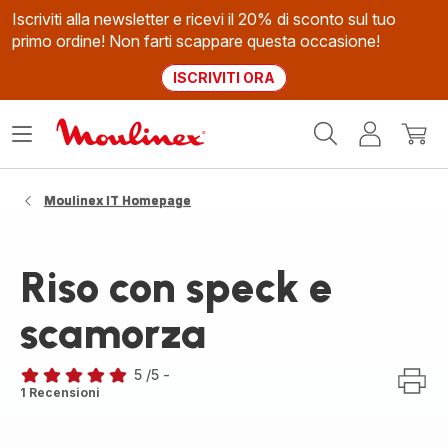
Iscriviti alla newsletter e ricevi il 20% di sconto sul tuo
primo ordine! Non farti scappare questa occasione!
ISCRIVITI ORA
Homepage
Apri
Il
Il
Moulinex
il
mio
mio
menù
account
carrel
Moulinex IT Homepage
Riso con speck e
scamorza
5
/5
-
Recensione
1 Recensioni
di
cinque