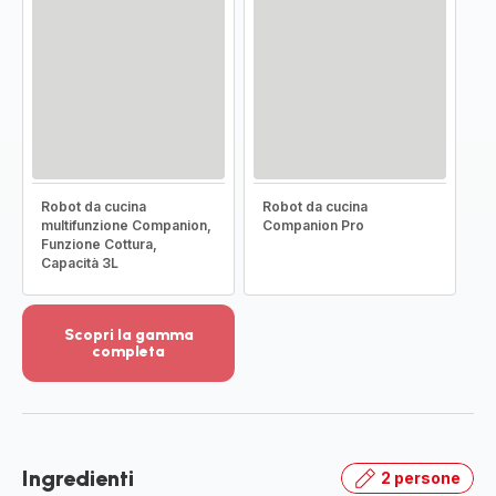
Robot da cucina
Robot da cucina
multifunzione Companion,
Companion Pro
Funzione Cottura,
Capacità 3L
Scopri la gamma
completa
Visualizza
più
dettagli
-
Scopri
Ingredienti
2 persone
la