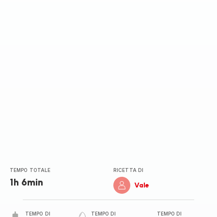
di
cinque
stelle
(media)
TEMPO TOTALE
RICETTA DI
1h 6min
Vale
TEMPO DI
TEMPO DI
TEMPO DI