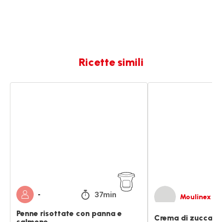
Ricette simili
Penne
Crema
risottate
di
con
zucca
panna
e
e
cocco
salmone
con
salmone
affumicato
37min
-
Moulinex
Penne risottate con panna e
Crema di zucca e
salmone