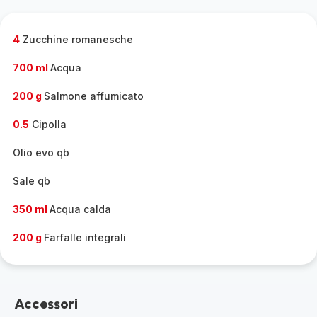
gamma
completa
-
4
Zucchine romanesche
700 ml
Acqua
200 g
Salmone affumicato
0.5
Cipolla
Olio evo qb
Sale qb
350 ml
Acqua calda
200 g
Farfalle integrali
Accessori