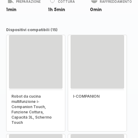
PREPARAZIONE
COTTURA
RAFFREDDAMENTO
1min
1h 5min
0min
Dispositivi compatibili (15)
Robot da cucina
I-COMPANION
multifunzione i-
Companion Touch,
Funzione Cottura,
Capacità 3L, Schermo
Touch