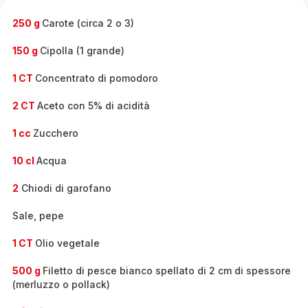
250 g
Carote (circa 2 o 3)
150 g
Cipolla (1 grande)
1 CT
Concentrato di pomodoro
2 CT
Aceto con 5% di acidità
1 cc
Zucchero
10 cl
Acqua
2
Chiodi di garofano
Sale, pepe
1 CT
Olio vegetale
500 g
Filetto di pesce bianco spellato di 2 cm di spessore
(merluzzo o pollack)