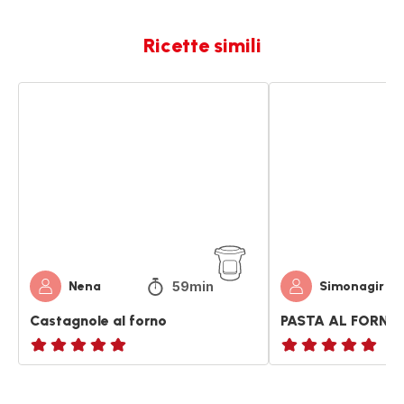
Ricette simili
Castagnole
PASTA
al
AL
forno
FORNO
59min
Nena
Simonagir
Castagnole al forno
PASTA AL FORNO
ratings.NaN
ratings.NaN