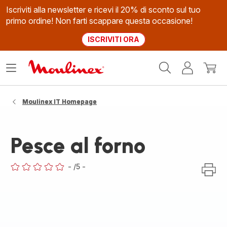
Iscriviti alla newsletter e ricevi il 20% di sconto sul tuo
primo ordine! Non farti scappare questa occasione!
ISCRIVITI ORA
Homepage
Apri
Il
Il
Moulinex
il
mio
mio
menù
account
carrel
Moulinex IT Homepage
Pesce al forno
-
/5
-
ratings.0