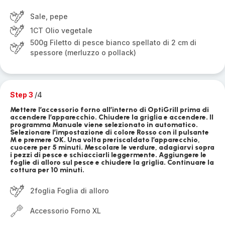
Sale, pepe
1CT Olio vegetale
500g Filetto di pesce bianco spellato di 2 cm di
spessore (merluzzo o pollack)
Step 3
/4
Mettere l’accessorio forno all’interno di OptiGrill prima di
accendere l’apparecchio. Chiudere la griglia e accendere. Il
programma Manuale viene selezionato in automatico.
Selezionare l’impostazione di colore Rosso con il pulsante
M e premere OK. Una volta preriscaldato l’apparecchio,
cuocere per 5 minuti. Mescolare le verdure, adagiarvi sopra
i pezzi di pesce e schiacciarli leggermente. Aggiungere le
foglie di alloro sul pesce e chiudere la griglia. Continuare la
cottura per 10 minuti.
2foglia Foglia di alloro
Accessorio Forno XL