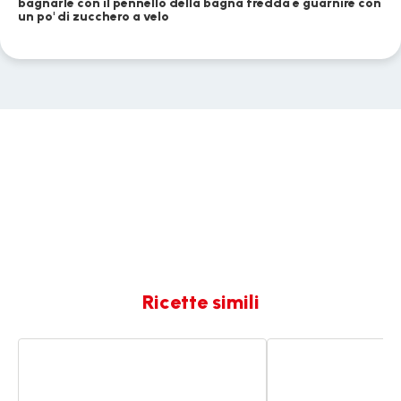
bagnarle con il pennello della bagna fredda e guarnire con
un po' di zucchero a velo
Ricette simili
Pesce
PASTA
al
AL
forno
FORNO