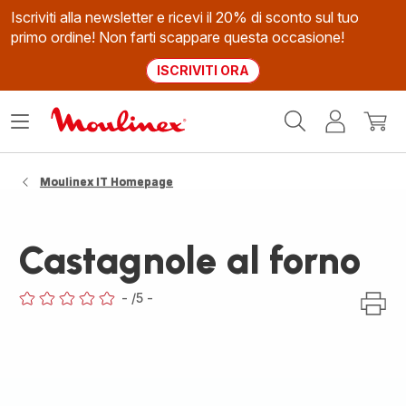
Iscriviti alla newsletter e ricevi il 20% di sconto sul tuo
primo ordine! Non farti scappare questa occasione!
ISCRIVITI ORA
Homepage
Apri
Il
Il
Moulinex
il
mio
mio
menù
account
carrel
Moulinex IT Homepage
Castagnole al forno
-
/5
-
ratings.0