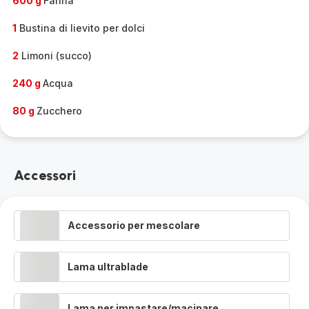
600 g
Farina
1
Bustina di lievito per dolci
2
Limoni (succo)
240 g
Acqua
80 g
Zucchero
Accessori
Accessorio per mescolare
Lama ultrablade
Lama per impastare/macinare