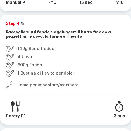
Manual P
- °C
15 sec
V10
Step 4
/8
Raccogliere sul fondo e aggiungere il burro freddo a
pezzettini, le uova, la farina e il lievito
140g Burro freddo
4 Uova
600g Farina
1 Bustina di lievito per dolci
Lama per impastare/macinare
Pastry P1
3 min