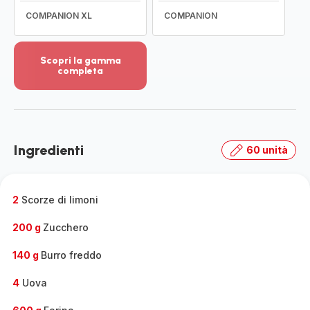
COMPANION XL
COMPANION
Scopri la gamma
completa
Visualizza
più
dettagli
-
Scopri
Ingredienti
60 unità
la
gamma
completa
-
2
Scorze di limoni
200 g
Zucchero
140 g
Burro freddo
4
Uova