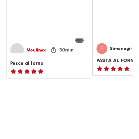
Simonagir
30min
Moulinex
PASTA AL FORNO
Pesce al forno
ratings.NaN
ratings.NaN