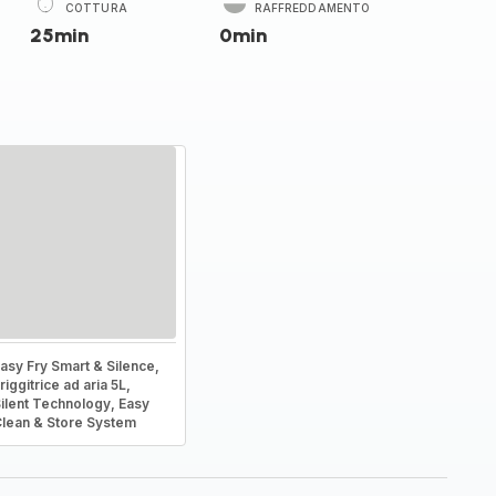
COTTURA
RAFFREDDAMENTO
25min
0min
asy Fry Smart & Silence,
riggitrice ad aria 5L,
ilent Technology, Easy
lean & Store System