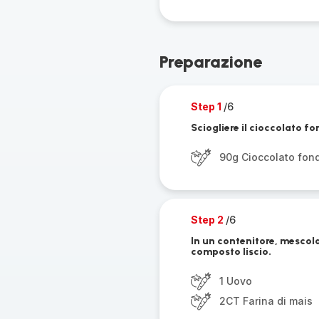
Preparazione
Step 1
/6
Sciogliere il cioccolato 
90g Cioccolato fo
Step 2
/6
In un contenitore, mescola
composto liscio.
1 Uovo
2CT Farina di mais