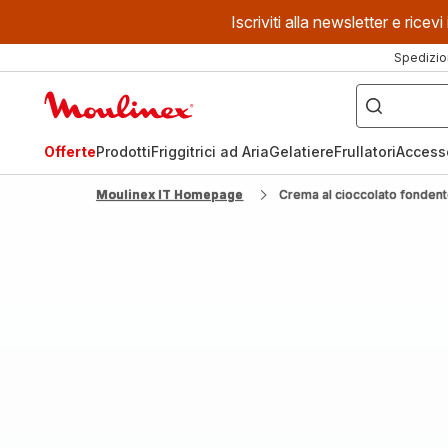
Iscriviti alla newsletter e ric
Spedizio
Cosa
stai
Homepage
cercando?
Moulinex
Offerte
Prodotti
Friggitrici ad Aria
Gelatiere
Frullatori
Access
Moulinex IT Homepage
Crema al cioccolato fonden