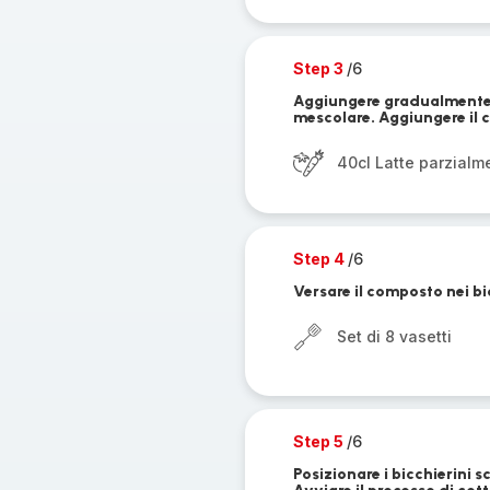
Step 3
/6
Aggiungere gradualmente 
mescolare. Aggiungere il 
40cl Latte parzial
Step 4
/6
Versare il composto nei bi
Set di 8 vasetti
Step 5
/6
Posizionare i bicchierini s