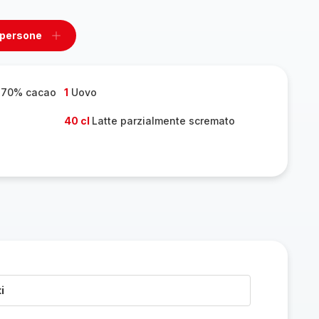
 persone
ovi
Aggiungi
un
one
persone
e 70% cacao
1
Uovo
40 cl
Latte parzialmente scremato
i