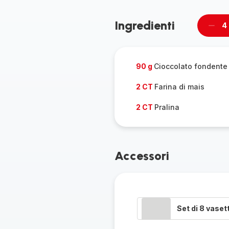
Ingredienti
4
Rimu
un
pers
90 g
Cioccolato fondent
2 CT
Farina di mais
2 CT
Pralina
Accessori
Set di 8 vasett