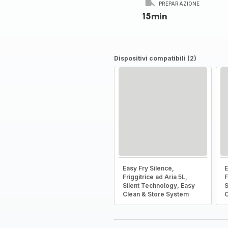
PREPARAZIONE
15min
Dispositivi compatibili (2)
Easy Fry Silence,
E
Friggitrice ad Aria 5L,
F
Silent Technology, Easy
S
Clean & Store System
C