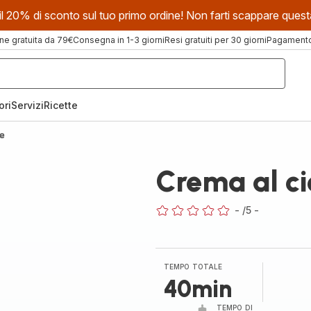
evi il 20% di sconto sul tuo primo ordine! Non farti scappare que
ne gratuita da 79€
Consegna in 1-3 giorni
Resi gratuiti per 30 giorni
Pagamento 
ori
Servizi
Ricette
te
Crema al ci
-
/5
-
ratings.0
TEMPO TOTALE
40min
TEMPO DI