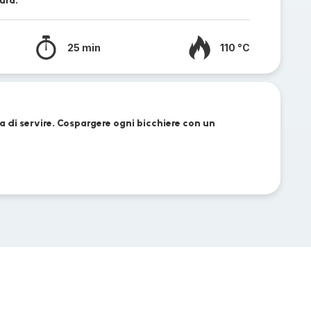
ura.
25 min
110 °C
 di servire. Cospargere ogni bicchiere con un