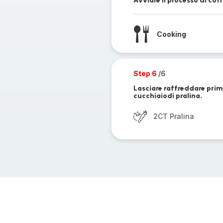
Avviare il processo di cott
Cooking
Step 6
/6
Lasciare raffreddare prima
cucchiaiodi pralina.
2CT Pralina