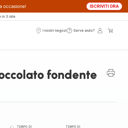
sta occasione!
ISCRIVITI ORA
in 3 rate
I nostri negozi
Serve aiuto?
I
Serve
Il
Il
nostri
aiuto?
mio
mio
negozi
account
carrell
occolato fondente
TEMPO DI
TEMPO DI