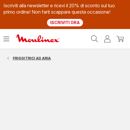
Iscriviti alla newsletter e ricevi il 20% di sconto sul tuo
primo ordine! Non farti scappare questa occasione!
ISCRIVITI ORA
Homepage
Apri
Il
Il
Moulinex
il
mio
mio
menù
account
carrel
FRIGGITRICI AD ARIA