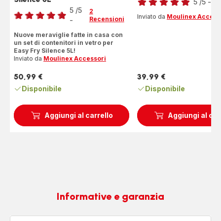
Voto
5
/5
-
1 
5
/5
Recensione
2
Inviato da
Moulinex Access
Recensioni
-
di
Recensione
cinque
di
Nuove meraviglie fatte in casa con
stelle
un set di contenitori in vetro per
cinque
(media)
Easy Fry Silence 5L!
stelle
Inviato da
Moulinex Accessori
(media)
50,99 €
39,99 €
Prezzo
Prezzo
Disponibile
Disponibile
Aggiungi al carrello
Aggiungi al car
Informative e garanzia