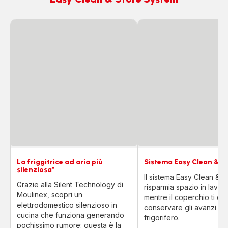
La friggitrice ad aria più
Sistema Easy Clean & S
silenziosa*
Il sistema Easy Clean & S
Grazie alla Silent Technology di
risparmia spazio in lavast
Moulinex, scopri un
mentre il coperchio ti co
elettrodomestico silenzioso in
conservare gli avanzi ne
cucina che funziona generando
frigorifero.
pochissimo rumore: questa è la