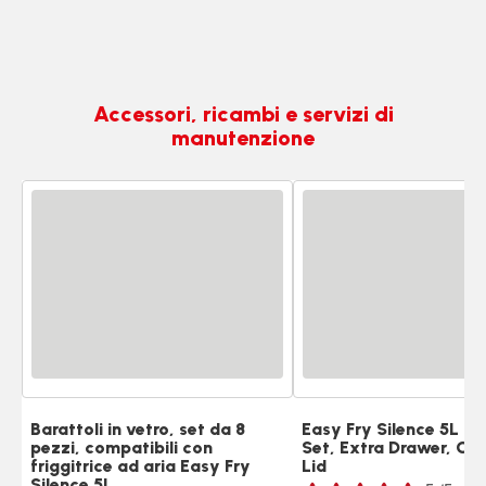
Accessori, ricambi e servizi di
manutenzione
Barattoli in vetro, set da 8
Easy Fry Silence 5L S
pezzi, compatibili con
Set, Extra Drawer, Gri
friggitrice ad aria Easy Fry
Lid
Voto
Silence 5L