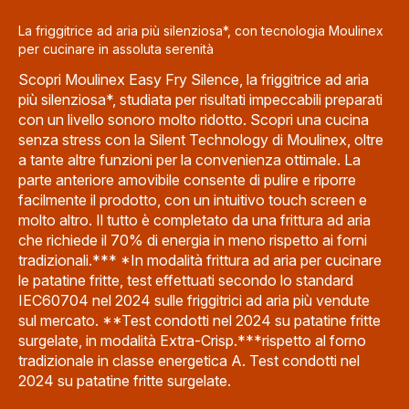
La friggitrice ad aria più silenziosa*, con tecnologia Moulinex
per cucinare in assoluta serenità
Scopri Moulinex Easy Fry Silence, la friggitrice ad aria
più silenziosa*, studiata per risultati impeccabili preparati
con un livello sonoro molto ridotto. Scopri una cucina
senza stress con la Silent Technology di Moulinex, oltre
a tante altre funzioni per la convenienza ottimale. La
parte anteriore amovibile consente di pulire e riporre
facilmente il prodotto, con un intuitivo touch screen e
molto altro. Il tutto è completato da una frittura ad aria
che richiede il 70% di energia in meno rispetto ai forni
tradizionali.*** *In modalità frittura ad aria per cucinare
le patatine fritte, test effettuati secondo lo standard
IEC60704 nel 2024 sulle friggitrici ad aria più vendute
sul mercato. **Test condotti nel 2024 su patatine fritte
surgelate, in modalità Extra-Crisp.***rispetto al forno
tradizionale in classe energetica A. Test condotti nel
2024 su patatine fritte surgelate.