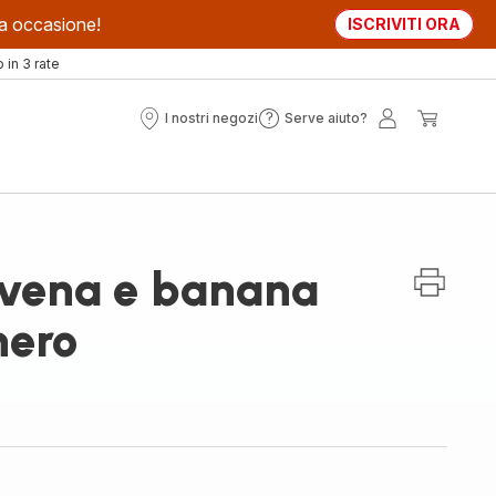
sta occasione!
ISCRIVITI ORA
in 3 rate
I nostri negozi
Serve aiuto?
I
Serve
Il
Il
nostri
aiuto?
mio
mio
negozi
account
carrell
’avena e banana
hero