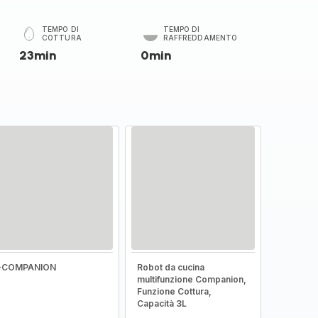
TEMPO DI
TEMPO DI
COTTURA
RAFFREDDAMENTO
23min
0min
I-COMPANION
Robot da cucina
multifunzione Companion,
Funzione Cottura,
Capacità 3L