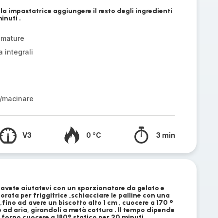
a impastatrice aggiungere il resto degli ingredienti
inuti .
 mature
 integrali
/macinare
V3
0 °C
3 min
lo avete aiutatevi con un sporzionatore da gelato e
orata per friggitrice ,schiacciare le palline con una
fino ad avere un biscotto alto 1 cm , cuocere a 170 °
e ad aria, girandoli a metà cottura . Il tempo dipende
In forno cuocere a 180° statico per 20 minuti .