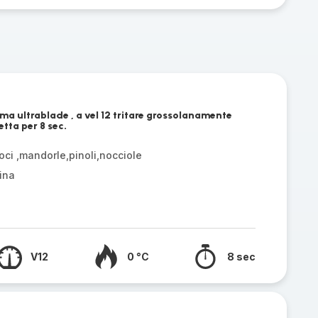
ama ultrablade , a vel 12 tritare grossolanamente
etta per 8 sec.
oci ,mandorle,pinoli,nocciole
ina
V12
0 °C
8 sec