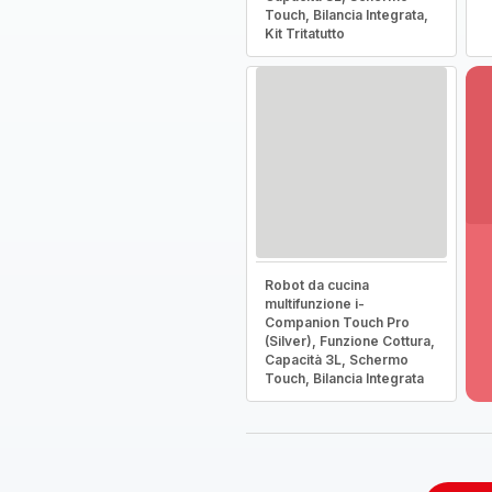
Touch, Bilancia Integrata,
Kit Tritatutto
Vi
Robot da cucina
pi
multifunzione i-
de
Companion Touch Pro
-
(Silver), Funzione Cottura,
Sc
Capacità 3L, Schermo
la
Touch, Bilancia Integrata
g
co
-