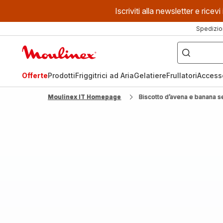
Iscriviti alla newsletter e ric
Spedizio
Cosa
stai
Homepage
cercando?
Moulinex
Offerte
Prodotti
Friggitrici ad Aria
Gelatiere
Frullatori
Access
Moulinex IT Homepage
Biscotto d’avena e banana 