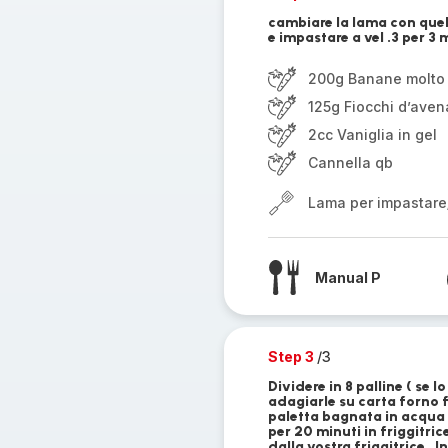
cambiare la lama con quell
e impastare a vel .3 per 3 m
200g Banane molto
125g Fiocchi d’avena
2cc Vaniglia in gel
Cannella qb
Lama per impastare
Manual P
Step 3
/3
Dividere in 8 palline ( se 
adagiarle su carta forno f
paletta bagnata in acqua ,
per 20 minuti in friggitric
dalla vostra friggitrice . 