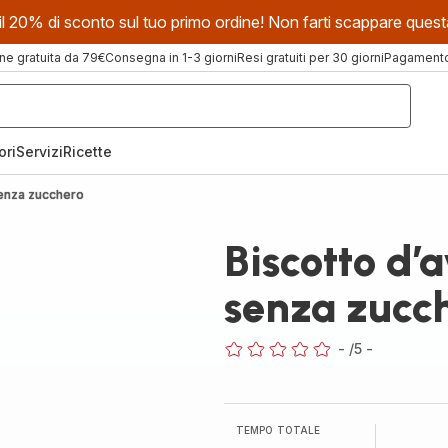
evi il 20% di sconto sul tuo primo ordine! Non farti scappare que
ne gratuita da 79€
Consegna in 1-3 giorni
Resi gratuiti per 30 giorni
Pagamento 
ori
Servizi
Ricette
senza zucchero
Biscotto d
senza zucc
-
/5
-
ratings.0
TEMPO TOTALE