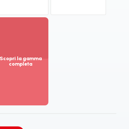
Scopri la gamma
completa
sualizza
ù
ttagli
opri
amma
mpleta