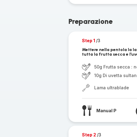
Preparazione
Step 1
/3
Mettere nella pentola la l
tutta la frutta secca e l’uv
50g Frutta secca : n
10g Di uvetta sultan
Lama ultrablade
Manual P
Step 2
/3