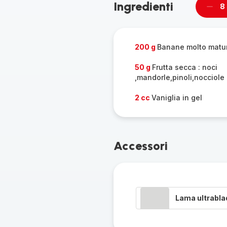
Ingredienti
8
Rimu
un
unità
200 g
Banane molto matu
50 g
Frutta secca : noci
,mandorle,pinoli,nocciole
2 cc
Vaniglia in gel
Accessori
Lama ultrabla