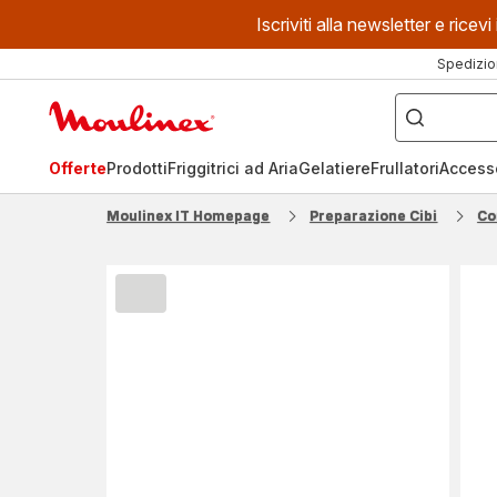
Iscriviti alla newsletter e ric
Spedizio
Cosa
stai
Homepage
cercando?
Moulinex
Offerte
Prodotti
Friggitrici ad Aria
Gelatiere
Frullatori
Access
Moulinex IT Homepage
Preparazione Cibi
Co