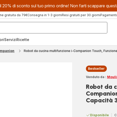
evi il 20% di sconto sul tuo primo ordine! Non farti scappare que
ne gratuita da 79€
Consegna in 1-3 giorni
Resi gratuiti per 30 giorni
Pagamento 
ori
Servizi
Ricette
mpanion
Robot da cucina multifunzione i-Companion Touch, Funzion
Bestseller
Venduto da :
Mouli
Robot da c
Companion 
Capacità 
Disponibile
|
C