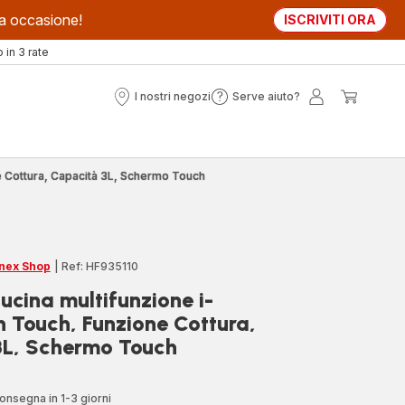
sta occasione!
ISCRIVITI ORA
in 3 rate
I nostri negozi
Serve aiuto?
I
Serve
Il
Il
nostri
aiuto?
mio
mio
negozi
account
carrell
e Cottura, Capacità 3L, Schermo Touch
nex Shop
|
Ref: HF935110
ucina multifunzione i-
Touch, Funzione Cottura,
3L, Schermo Touch
onsegna in 1-3 giorni