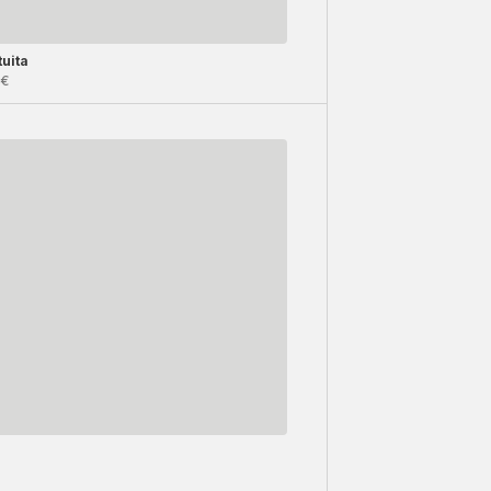
uita
9€