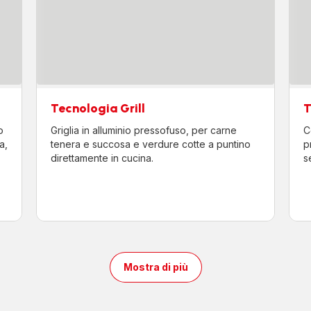
Tecnologia Grill
T
o
Griglia in alluminio pressofuso, per carne
C
a,
tenera e succosa e verdure cotte a puntino
p
direttamente in cucina.
s
Mostra di più