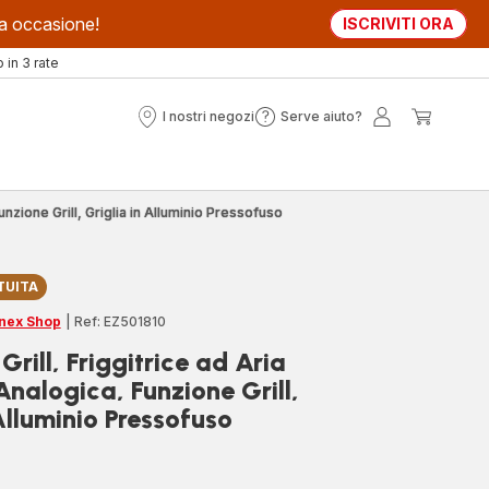
sta occasione!
ISCRIVITI ORA
in 3 rate
I nostri negozi
Serve aiuto?
I
Serve
Il
Il
nostri
aiuto?
mio
mio
negozi
account
carrell
Funzione Grill, Griglia in Alluminio Pressofuso
TUITA
nex Shop
|
Ref: EZ501810
Grill, Friggitrice ad Aria
Analogica, Funzione Grill,
Alluminio Pressofuso