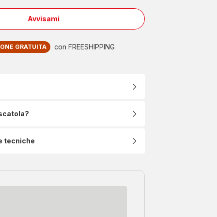
Avvisami
Easy
Fry
&
con FREESHIPPING
IONE GRATUITA
Grill,
Friggitrice
ad
Aria
4.6L,/1kg,
Analogica,
Funzione
 scatola?
Grill,
Griglia
in
e tecniche
Alluminio
Pressofuso