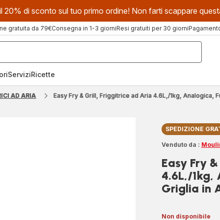
evi il 20% di sconto sul tuo primo ordine! Non farti scappare que
ne gratuita da 79€
Consegna in 1-3 giorni
Resi gratuiti per 30 giorni
Pagamento 
ori
Servizi
Ricette
ICI AD ARIA
Easy Fry & Grill, Friggitrice ad Aria 4.6L,/1kg, Analogica, 
SPEDIZIONE GRA
Venduto da :
Mouli
Easy Fry & 
4.6L,/1kg, 
Griglia in 
Non disponibile