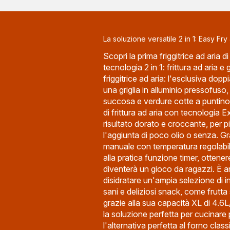
La soluzione versatile 2 in 1: Easy Fry &
Scopri la prima friggitrice ad aria 
tecnologia 2 in 1: frittura ad aria e 
friggitrice ad aria: l'esclusiva dop
una griglia in alluminio pressofuso
succosa e verdure cotte a puntino
di frittura ad aria con tecnologia E
risultato dorato e croccante, per pia
l'aggiunta di poco olio o senza. Gr
manuale con temperatura regolabil
alla pratica funzione timer, ottenere 
diventerà un gioco da ragazzi. È a
disidratare un'ampia selezione di in
sani e deliziosi snack, come frutta
grazie alla sua capacità XL di 4.6L/
la soluzione perfetta per cucinare p
l'alternativa perfetta al forno classi