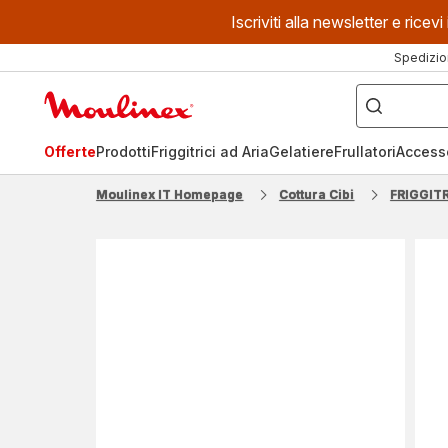
Iscriviti alla newsletter e ric
Spedizio
Cosa
stai
Homepage
cercando?
Moulinex
Offerte
Prodotti
Friggitrici ad Aria
Gelatiere
Frullatori
Access
Moulinex IT Homepage
Cottura Cibi
FRIGGITR