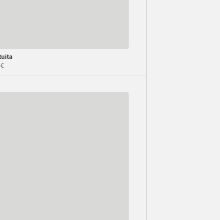
uita
9€