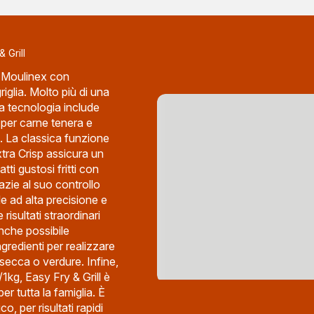
 Grill
di Moulinex con
griglia. Molto più di una
pia tecnologia include
, per carne tenera e
. La classica funzione
xtra Crisp assicura un
tti gustosi fritti con
azie al suo controllo
e ad alta precisione e
risultati straordinari
nche possibile
gredienti per realizzare
 secca o verdure. Infine,
1kg, Easy Fry & Grill è
er tutta la famiglia. È
co, per risultati rapidi