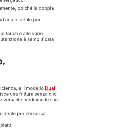
 energetico.
utamente, poiché la doppia
 ad aria è ideale per
lo touch e alle varie
anutenzione è semplificata
o,
ficienza, e il modello
Dual
sce una frittura senza olio
e versatile. Vediamo le sue
 ideale per chi cerca
piatti