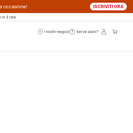
sta occasione!
ISCRIVITI ORA
in 3 rate
I nostri negozi
Serve aiuto?
I
Serve
Il
Il
nostri
aiuto?
mio
mio
negozi
account
carrell
ità
andi
acità