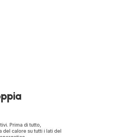
oppia
ivi. Prima di tutto,
l calore su tutti i lati del