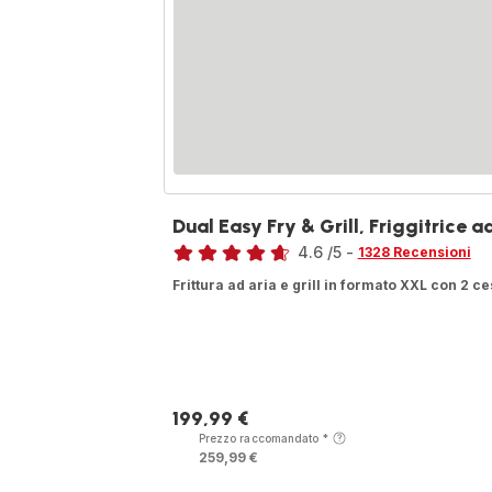
Dual Easy Fry & Grill, Friggitrice a
Voto
4.6
/5
-
1328 Recensioni
ratings.4.6
Frittura ad aria e grill in formato XXL con 2 ces
199,99 €
Prezzo
Prezzo raccomandato
*
259,99 €