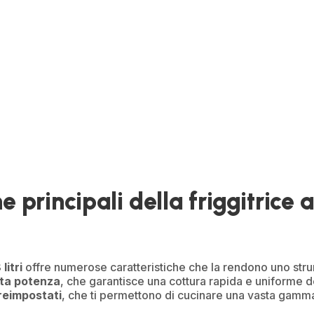
e risultati impeccabili, rende ogni pasto un'occasione speciale.
e principali della friggitrice a
litri
offre numerose caratteristiche che la rendono uno stru
ta potenza
, che garantisce una cottura rapida e uniforme d
reimpostati
, che ti permettono di cucinare una vasta gamma