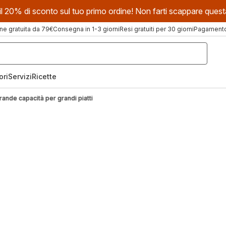
evi il 20% di sconto sul tuo primo ordine! Non farti scappare que
ne gratuita da 79€
Consegna in 1-3 giorni
Resi gratuiti per 30 giorni
Pagamento 
ori
Servizi
Ricette
 grande capacità per grandi piatti
iggitrice ad aria da 8 litri: grande capac
per grandi piatti
friggitrice ad aria Moulinex da 8 litri è l'alleato perfetto per le gr
glie o per chi ama organizzare cene con amici. Con grande cap