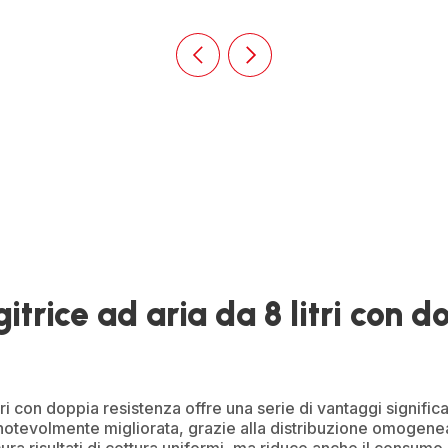
Diapositiva
Diapositiva
precedente
successiva
Homepage
Homepage
gitrice ad aria da 8 litri con d
itri con doppia resistenza offre una serie di vantaggi significat
otevolmente migliorata, grazie alla distribuzione omogenea de