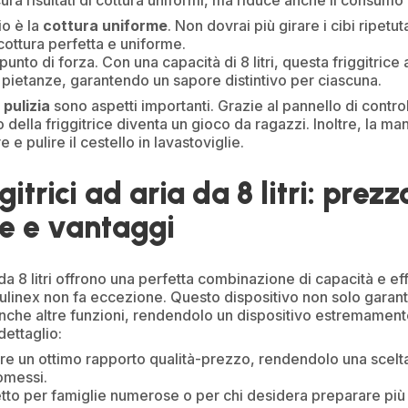
ura risultati di cottura uniformi, ma riduce anche il consumo
io è la
cottura uniforme
. Non dovrai più girare i cibi ripet
cottura perfetta e uniforme.
punto di forza. Con una capacità di 8 litri, questa friggitrice
 pietanze, garantendo un sapore distintivo per ciascuna.
 pulizia
sono aspetti importanti. Grazie al pannello di control
 della friggitrice diventa un gioco da ragazzi. Inoltre, la m
e e pulire il cestello in lavastoviglie.
gitrici ad aria da 8 litri: prezz
he e vantaggi
a da 8 litri offrono una perfetta combinazione di capacità e ef
ulinex non fa eccezione. Questo dispositivo non solo garanti
 anche altre funzioni, rendendolo un dispositivo estremament
 dettaglio:
re un ottimo rapporto qualità-prezzo, rendendolo una scelta
omessi.
fetto per famiglie numerose o per chi desidera preparare più 