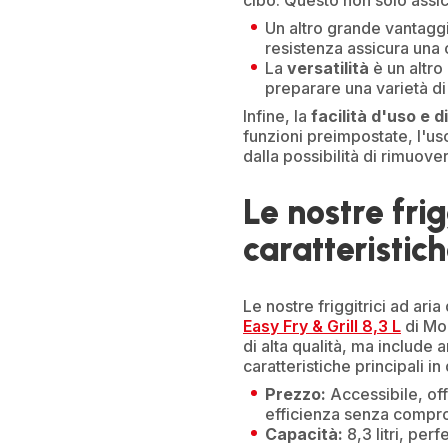
cibo. Questo non solo assic
Un altro grande vantagg
resistenza assicura una 
La
versatilità
è un altro 
preparare una varietà di
Infine, la
facilità d'uso e di
funzioni preimpostate, l'uso
dalla possibilità di rimuover
Le nostre frig
caratteristic
Le nostre friggitrici ad ari
Easy Fry & Grill 8,3 L
di Mo
di alta qualità, ma include
caratteristiche principali in
Prezzo:
Accessibile, off
efficienza senza compr
Capacità:
8,3 litri, per