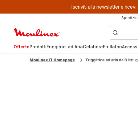
Iscriviti alla newsletter e ric
Spedizio
Cosa
stai
Homepage
cercando?
Moulinex
Offerte
Prodotti
Friggitrici ad Aria
Gelatiere
Frullatori
Access
Moulinex IT Homepage
Friggitrice ad aria da 8 litri:
Fr
La 
fami