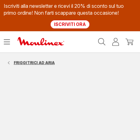
Iscriviti alla newsletter e ricevi il 20% di sconto sul tuo
primo ordine! Non farti scappare questa occasione!
ISCRIVITI ORA
Homepage
Apri
Il
Il
Moulinex
il
mio
mio
menù
account
carrel
FRIGGITRICI AD ARIA