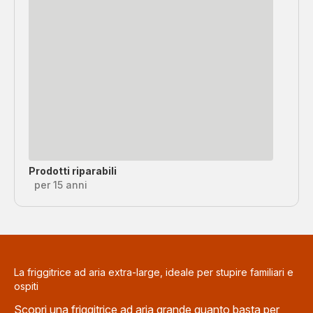
Prodotti riparabili
per 15 anni
La friggitrice ad aria extra-large, ideale per stupire familiari e
ospiti
Scopri una friggitrice ad aria grande quanto basta per