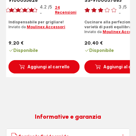
9100055628
SS-9100057683
Voto
Voto
4.2
/5
3
/5
24
2
Recensioni
Re
-
-
ratings.4.2
Recensione
di
Indispensabile per grigliare!
Cucinare alla perfezione 
Inviato da
Moulinex Accessori
varietà di pasti equilibrati
tre
Inviato da
Moulinex Access
stelle
(media)
9,20 €
20,40 €
Prezzo
Prezzo
Disponibile
Disponibile
Aggiungi al carrello
Aggiungi al car
Informative e garanzia