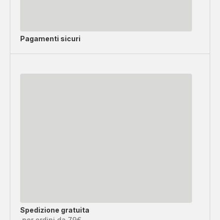
Pagamenti sicuri
Spedizione gratuita
per ordini da 79€