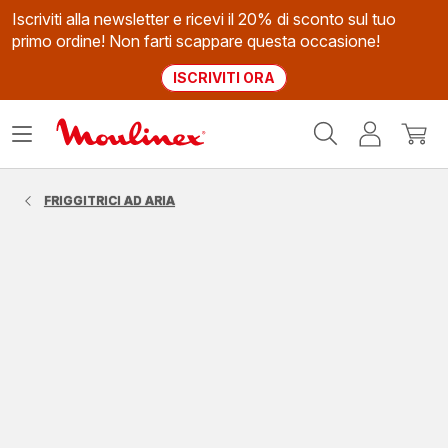
Iscriviti alla newsletter e ricevi il 20% di sconto sul tuo
primo ordine! Non farti scappare questa occasione!
ISCRIVITI ORA
Homepage
Apri
Il
Il
Moulinex
il
mio
mio
menù
account
carrel
FRIGGITRICI AD ARIA