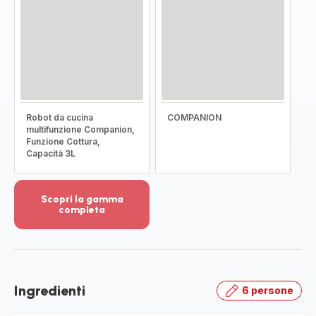
Robot da cucina
COMPANION
multifunzione Companion,
Funzione Cottura,
Capacità 3L
Scopri la gamma
completa
Visualizza
più
dettagli
-
Scopri
Ingredienti
6 persone
la
gamma