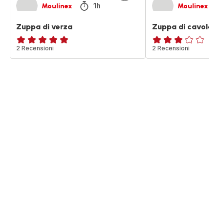
1h
Moulinex
Moulinex
Zuppa di verza
Zuppa di cavolo n
Recensione
2 Recensioni
Recensione
2 Recensioni
di
di
cinque
tre
stelle
stelle
(media)
(media)