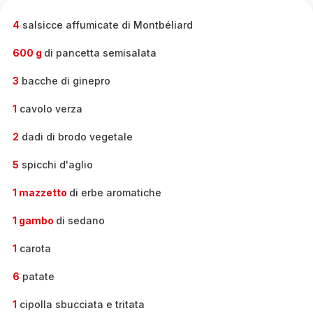
completa
-
4
salsicce affumicate di Montbéliard
600 g
di pancetta semisalata
3
bacche di ginepro
1
cavolo verza
2
dadi di brodo vegetale
5
spicchi d'aglio
1 mazzetto
di erbe aromatiche
1 gambo
di sedano
1
carota
6
patate
1
cipolla sbucciata e tritata