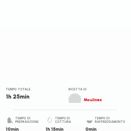
stelle
(media)
TEMPO TOTALE
RICETTA DI
1h 25min
Moulinex
TEMPO DI
TEMPO DI
TEMPO DI
PREPARAZIONE
COTTURA
RAFFREDDAMENTO
10min
1h 15min
0min