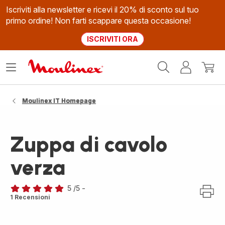
Iscriviti alla newsletter e ricevi il 20% di sconto sul tuo
primo ordine! Non farti scappare questa occasione!
ISCRIVITI ORA
Homepage
Apri
Il
Il
Moulinex
il
mio
mio
menù
account
carrel
Moulinex IT Homepage
Zuppa di cavolo
verza
5
/5
-
Recensione
1 Recensioni
di
cinque