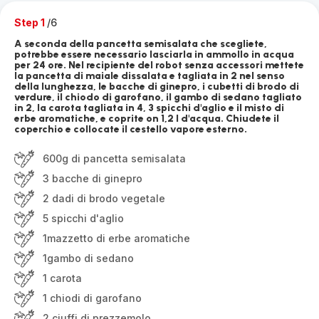
Step 1
/6
A seconda della pancetta semisalata che scegliete,
potrebbe essere necessario lasciarla in ammollo in acqua
per 24 ore. Nel recipiente del robot senza accessori mettete
la pancetta di maiale dissalata e tagliata in 2 nel senso
della lunghezza, le bacche di ginepro, i cubetti di brodo di
verdure, il chiodo di garofano, il gambo di sedano tagliato
in 2, la carota tagliata in 4, 3 spicchi d'aglio e il misto di
erbe aromatiche, e coprite on 1,2 l d'acqua. Chiudete il
coperchio e collocate il cestello vapore esterno.
600g di pancetta semisalata
3 bacche di ginepro
2 dadi di brodo vegetale
5 spicchi d'aglio
1mazzetto di erbe aromatiche
1gambo di sedano
1 carota
1 chiodi di garofano
2 ciuffi di prezzemolo