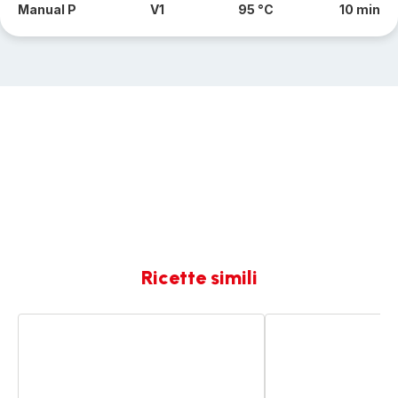
Manual P
V1
95 °C
10 min
Ricette simili
Zuppa
Zuppa
di
di
cavolo
ceci
nero
e
cavolo