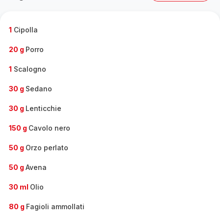
gamma
completa
-
1
Cipolla
20 g
Porro
1
Scalogno
30 g
Sedano
30 g
Lenticchie
150 g
Cavolo nero
50 g
Orzo perlato
50 g
Avena
30 ml
Olio
80 g
Fagioli ammollati