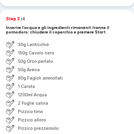
Step 3
/4
Inserire l'acqua e gli ingredienti rimanenti tranne il
pomodoro; chiudere il coperchio e premere Start.
30g Lenticchie
150g Cavolo nero
50g Orzo perlato
50g Avena
80g Fagioli ammollati
1 Carota
1200ml Acqua
2 Foglie salvia
Pizzico timo
Pizzico alloro
Pizzico prezzemolo