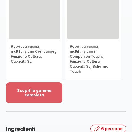
Robot da cucina
Robot da cucina
multifunzione Companion,
multifunzione i-
Funzione Cottura,
Companion Touch,
Capacità 3L
Funzione Cottura,
Capacità 3L, Schermo
Touch
Scopri la gamma
completa
Visualizza
più
dettagli
-
Scopri
Ingredienti
6 persone
la