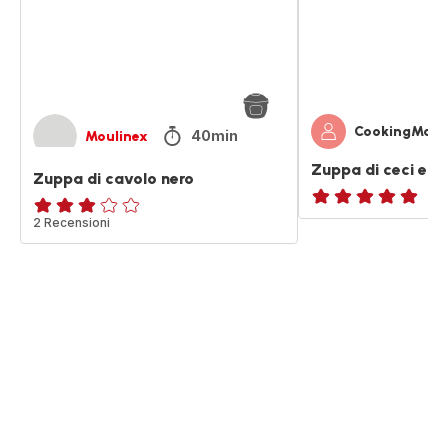
nero
CookingMam
40min
Moulinex
Zuppa di ceci e c
Zuppa di cavolo nero
ratings.NaN
Recensione
2 Recensioni
di
tre
stelle
(media)