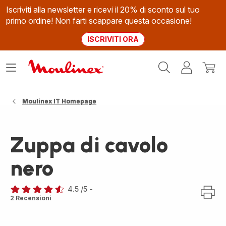
Iscriviti alla newsletter e ricevi il 20% di sconto sul tuo
primo ordine! Non farti scappare questa occasione!
ISCRIVITI ORA
Homepage
Apri
Il
Il
Moulinex
il
mio
mio
menù
account
carrel
Moulinex IT Homepage
Zuppa di cavolo
nero
4.5
/5
-
ratings.4.5
2 Recensioni