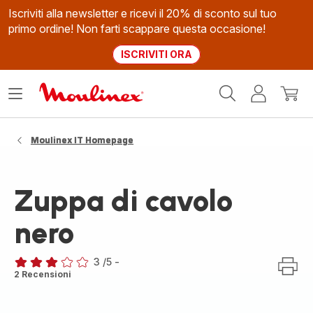
Iscriviti alla newsletter e ricevi il 20% di sconto sul tuo
primo ordine! Non farti scappare questa occasione!
ISCRIVITI ORA
Homepage
Apri
Il
Il
Moulinex
il
mio
mio
menù
account
carrel
Moulinex IT Homepage
Zuppa di cavolo
nero
3
/5
-
Recensione
2 Recensioni
di
tre