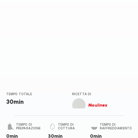
stelle
(media)
TEMPO TOTALE
RICETTA DI
30min
Moulinex
TEMPO DI
TEMPO DI
TEMPO DI
PREPARAZIONE
COTTURA
RAFFREDDAMENTO
0min
30min
0min