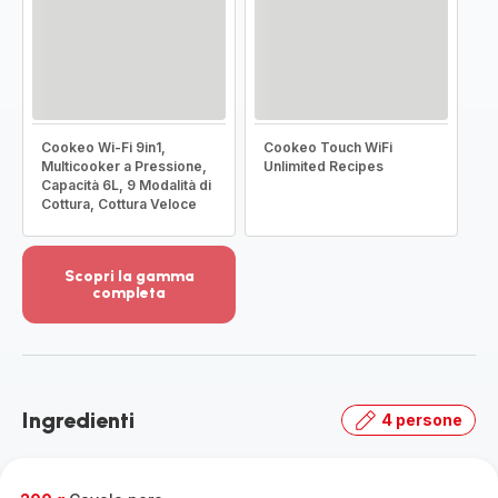
Cookeo Wi-Fi 9in1,
Cookeo Touch WiFi
Multicooker a Pressione,
Unlimited Recipes
Capacità 6L, 9 Modalità di
Cottura, Cottura Veloce
Scopri la gamma
completa
Visualizza
più
dettagli
-
Scopri
Ingredienti
4 persone
la
gamma
completa
-