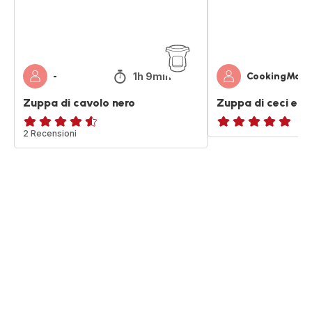
1h 9min
-
CookingMam
Zuppa di cavolo nero
Zuppa di ceci e c
ratings.4.5
2 Recensioni
ratings.NaN