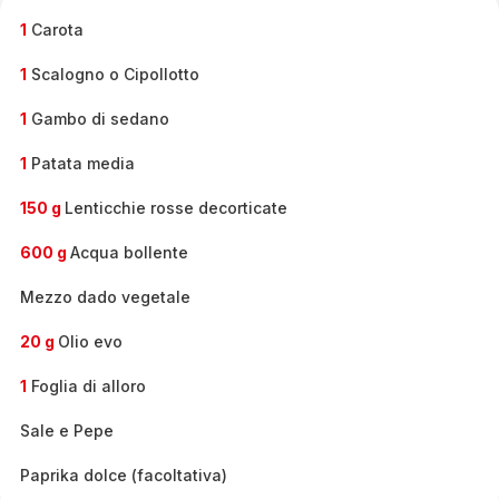
-
1
Carota
1
Scalogno o Cipollotto
1
Gambo di sedano
1
Patata media
150 g
Lenticchie rosse decorticate
600 g
Acqua bollente
Mezzo dado vegetale
20 g
Olio evo
1
Foglia di alloro
Sale e Pepe
Paprika dolce (facoltativa)