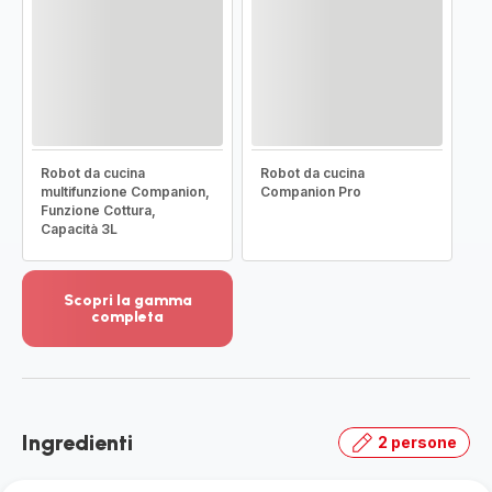
Robot da cucina
Robot da cucina
multifunzione Companion,
Companion Pro
Funzione Cottura,
Capacità 3L
Scopri la gamma
completa
Visualizza
più
dettagli
-
Scopri
Ingredienti
2 persone
la
gamma
completa