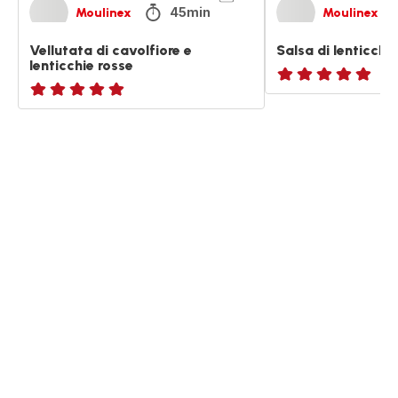
45min
Moulinex
Moulinex
Vellutata di cavolfiore e
Salsa di lenticchi
lenticchie rosse
ratings.NaN
ratings.NaN