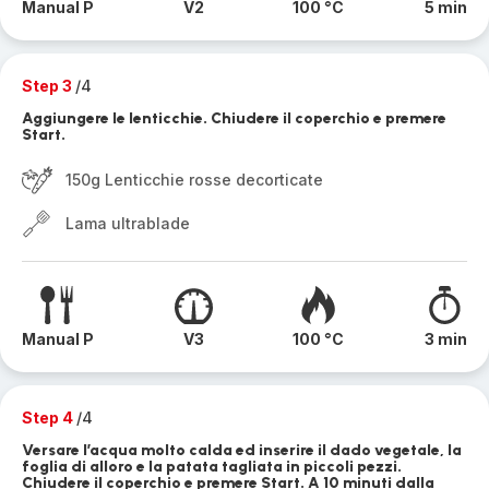
Manual P
V2
100 °C
5 min
Step 3
/4
Aggiungere le lenticchie. Chiudere il coperchio e premere
Start.
150g Lenticchie rosse decorticate
Lama ultrablade
Manual P
V3
100 °C
3 min
Step 4
/4
Versare l’acqua molto calda ed inserire il dado vegetale, la
foglia di alloro e la patata tagliata in piccoli pezzi.
Chiudere il coperchio e premere Start. A 10 minuti dalla