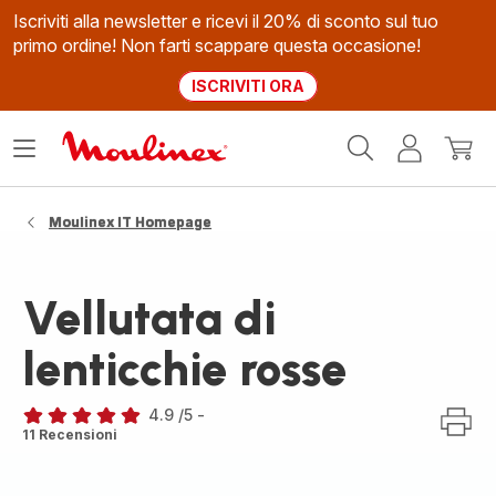
Iscriviti alla newsletter e ricevi il 20% di sconto sul tuo
primo ordine! Non farti scappare questa occasione!
ISCRIVITI ORA
Homepage
Apri
Il
Il
Moulinex
il
mio
mio
menù
account
carrel
Moulinex IT Homepage
Vellutata di
lenticchie rosse
4.9
/5
-
ratings.4.9
11 Recensioni