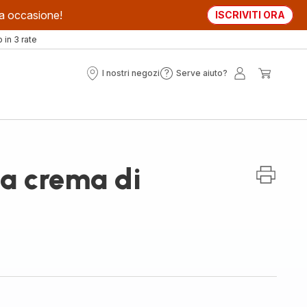
sta occasione!
ISCRIVITI ORA
in 3 rate
I nostri negozi
Serve aiuto?
I
Serve
Il
Il
nostri
aiuto?
mio
mio
negozi
account
carrell
la crema di