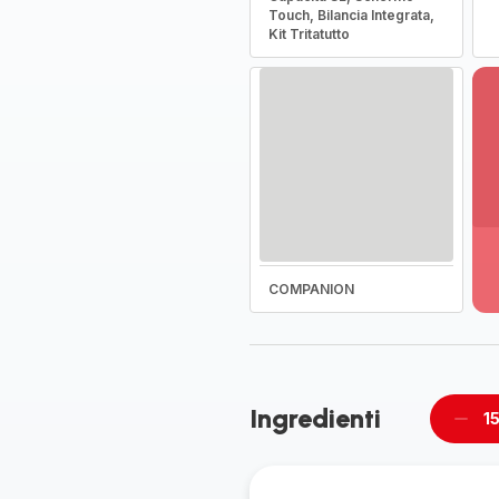
Touch, Bilancia Integrata,
Kit Tritatutto
Vi
pi
de
-
COMPANION
Sc
la
g
co
-
Ingredienti
15
Rimu
un
unità