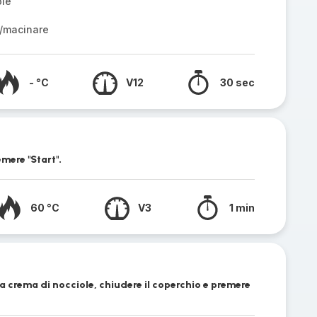
ole
/macinare
- °C
V12
30 sec
emere "Start".
60 °C
V3
1 min
 la crema di nocciole, chiudere il coperchio e premere