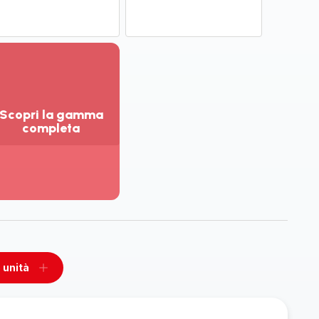
Scopri la gamma
completa
sualizza
ù
ttagli
opri
amma
mpleta
 unità
ovi
Aggiungi
un
unità