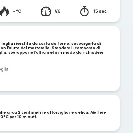
- °C
V6
15 sec
 teglia rivestita da carta da forno, cospargerla di
con l’aiuto del mattarello. Stendere il composto di
lia, sovrapporre l’altra metà in modo da richiudere
oglia
ghe circa 2 centimetri e attorcigliarle a elica. Mettere
80°C per 10 minuti.