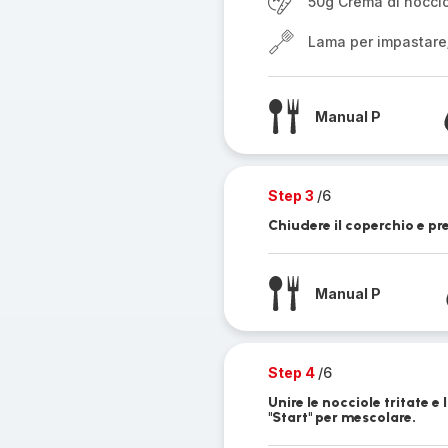
50g Crema di nocci
Lama per impastare
Manual P
Step 3
/6
Chiudere il coperchio e pr
Manual P
Step 4
/6
Unire le nocciole tritate e
"Start" per mescolare.