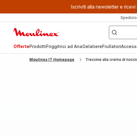
Iscriviti alla newsletter e ric
Spedizio
Cosa
stai
Homepage
cercando?
Moulinex
Offerte
Prodotti
Friggitrici ad Aria
Gelatiere
Frullatori
Access
Moulinex IT Homepage
Treccine alla crema di nocci