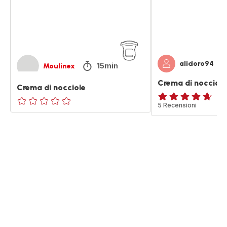
alidoro94
15min
Moulinex
Crema di nocciole
Crema di nocciole
ratings.4.6
5 Recensioni
ratings.0