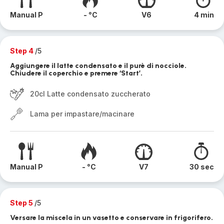
Manual P
- °C
V6
4 min
Step 4
/5
Aggiungere il latte condensato e il purè di nocciole.
Chiudere il coperchio e premere ‘Start’.
20cl Latte condensato zuccherato
Lama per impastare/macinare
Manual P
- °C
V7
30 sec
Step 5
/5
Versare la miscela in un vasetto e conservare in frigorifero.