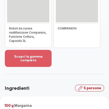
Robot da cucina
COMPANION
multifunzione Companion,
Funzione Cottura,
Capacità 3L
Scopri la gamma
completa
Visualizza
più
dettagli
-
Scopri
Ingredienti
5 persone
la
gamma
completa
-
100 g
Margarina