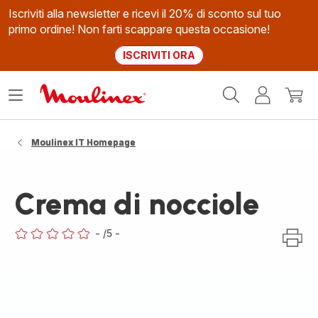
Iscriviti alla newsletter e ricevi il 20% di sconto sul tuo
primo ordine! Non farti scappare questa occasione!
ISCRIVITI ORA
Homepage
Apri
Il
Il
Moulinex
il
mio
mio
menù
account
carrel
Moulinex IT Homepage
Crema di nocciole
-
/5
-
ratings.0