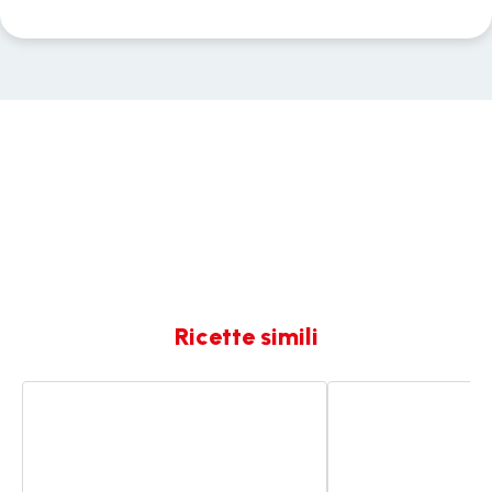
Ricette simili
Crema
Crema
di
di
nocciole
nocciole