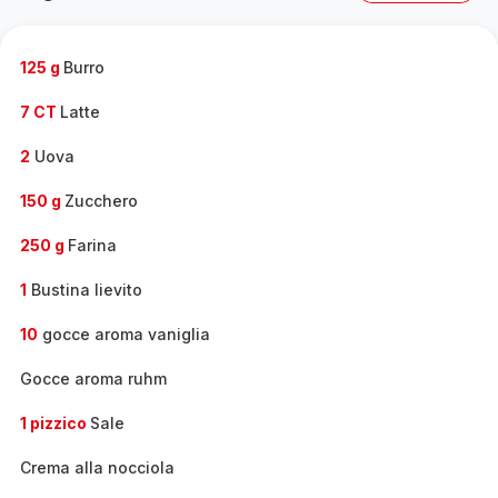
gamma
completa
-
125 g
Burro
7 CT
Latte
2
Uova
150 g
Zucchero
250 g
Farina
1
Bustina lievito
10
gocce aroma vaniglia
Gocce aroma ruhm
1 pizzico
Sale
Crema alla nocciola