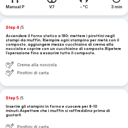
Manual P
V7
- °C
3 min
Step 4
/5
Accendere il forno statico a 180; mettere i pirottini negli
stampi da muffin. Riempire ogni stampino per metà con il
composto, aggiungere mezzo cucchiaino di crema alla
nocciola e coprire con un cucchiaino di composto.Ripetere
l'operazione fino a esaurire tutto il composto.
Crema alla nocciola
Pirottini di carta
Step 5
/5
Inserire gli stampini in forno e cuocere per 8-10
minuti.Aspettare che i muffin si raffreddino prima di
gustarli
Pirottini di carta