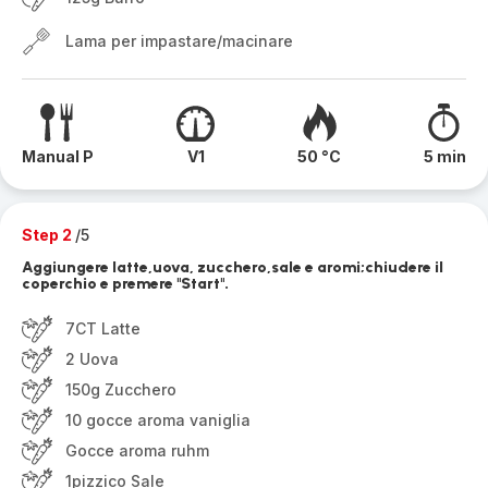
Lama per impastare/macinare
Manual P
V1
50 °C
5 min
Step 2
/5
Aggiungere latte,uova, zucchero,sale e aromi;chiudere il
coperchio e premere "Start".
7CT Latte
2 Uova
150g Zucchero
10 gocce aroma vaniglia
Gocce aroma ruhm
1pizzico Sale