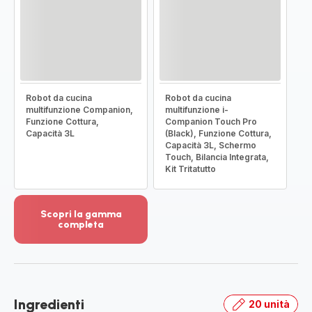
Robot da cucina
Robot da cucina
multifunzione Companion,
multifunzione i-
Funzione Cottura,
Companion Touch Pro
Capacità 3L
(Black), Funzione Cottura,
Capacità 3L, Schermo
Touch, Bilancia Integrata,
Kit Tritatutto
Scopri la gamma
completa
Visualizza
più
dettagli
-
Scopri
Ingredienti
20 unità
la