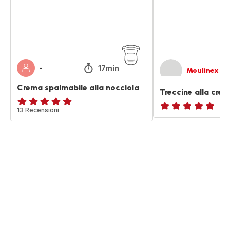
17min
-
Moulinex
Crema spalmabile alla nocciola
Treccine alla crem
ratings.4.8
13 Recensioni
ratings.NaN