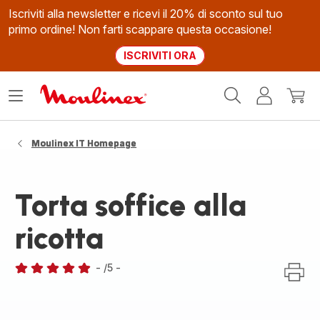
Iscriviti alla newsletter e ricevi il 20% di sconto sul tuo
primo ordine! Non farti scappare questa occasione!
ISCRIVITI ORA
Homepage
Apri
Il
Il
Moulinex
il
mio
mio
menù
account
carrel
Moulinex IT Homepage
Torta soffice alla
ricotta
-
/5
-
Recensione
di
cinque