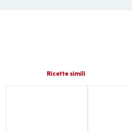
Ricette simili
Torta
Torta
alla
soffice
Ricotta