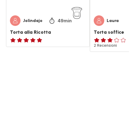
49min
Jolindajo
Laura
Torta alla Ricotta
Torta soffice
ratings.NaN
Recensione
2 Recensioni
di
tre
stelle
(media)