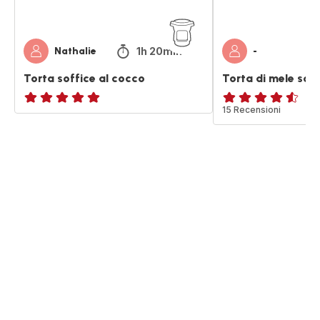
1h 20min
Nathalie
-
Torta soffice al cocco
Torta di mele soff
ratings.NaN
ratings.4.5
15 Recensioni