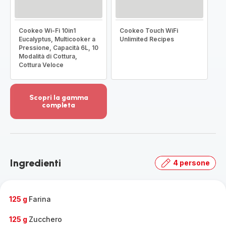
Cookeo Wi-Fi 10in1
Cookeo Touch WiFi
Eucalyptus, Multicooker a
Unlimited Recipes
Pressione, Capacità 6L, 10
Modalità di Cottura,
Cottura Veloce
Scopri la gamma
completa
Visualizza
più
dettagli
-
Scopri
Ingredienti
4 persone
la
gamma
completa
-
125 g
Farina
125 g
Zucchero