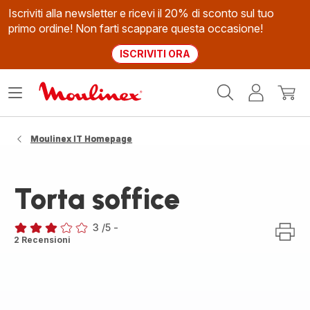
Iscriviti alla newsletter e ricevi il 20% di sconto sul tuo
primo ordine! Non farti scappare questa occasione!
ISCRIVITI ORA
Homepage
Apri
Il
Il
Moulinex
il
mio
mio
menù
account
carrel
Moulinex IT Homepage
Torta soffice
3
/5
-
Recensione
2 Recensioni
di
tre
stelle
(media)