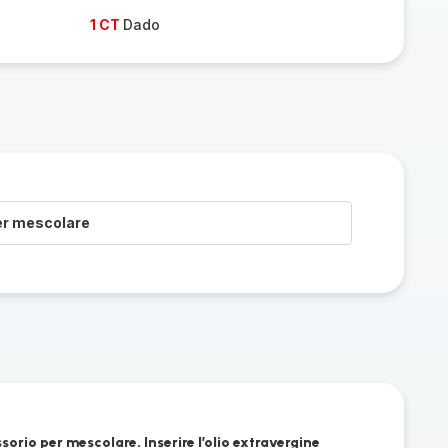
1 CT
Dado
er mescolare
ssorio per mescolare. Inserire l’olio extravergine