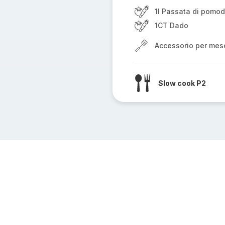
1l Passata di pomo
1CT Dado
Accessorio per mes
Slow cook P2