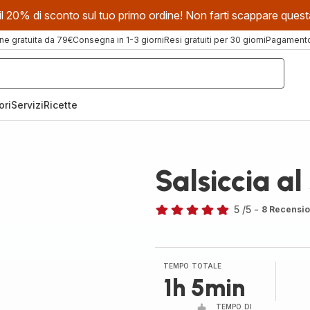
evi il 20% di sconto sul tuo primo ordine! Non farti scappare que
ne gratuita da 79€
Consegna in 1-3 giorni
Resi gratuiti per 30 giorni
Pagamento 
ori
Servizi
Ricette
Salsiccia al
5
/5
-
8 Recensio
Recensione
di
cinque
stelle
TEMPO TOTALE
(media)
1h 5min
TEMPO DI