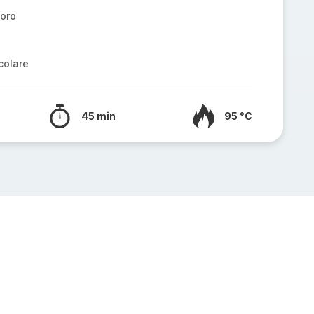
doro
colare
45 min
95 °C