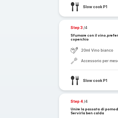
Slow cook P1
Step 3
/4
Sfumare con il vino,prefer
coperchio
20ml Vino bianco
Accessorio per mes
Slow cook P1
Step 4
/4
Unire la passata di pomod
Servirla ben calda