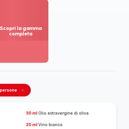
Scopri la gamma
completa
sualizza
ù
ttagli
opri
amma
mpleta
 persone
ovi
Aggiungi
un
one
persone
30 ml
Olio extravergine di oliva
20 ml
Vino bianco