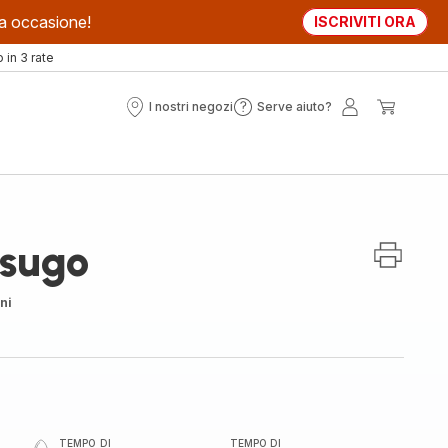
sta occasione!
ISCRIVITI ORA
in 3 rate
I nostri negozi
Serve aiuto?
I
Serve
Il
Il
nostri
aiuto?
mio
mio
negozi
account
carrell
 sugo
ni
TEMPO DI
TEMPO DI