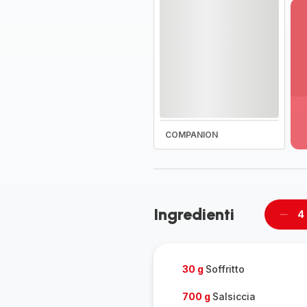
Vi
pi
de
-
COMPANION
Sc
la
g
co
-
Ingredienti
4
Rimu
un
pers
30 g
Soffritto
700 g
Salsiccia