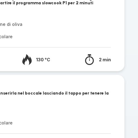
r partire il programma slowcook P1 per 2 minuti
ne di oliva
colare
130 °C
2 min
inserirla nel boccale lasciando il tappo per tenere la
colare