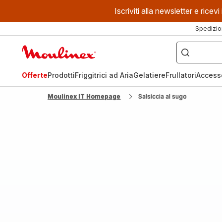
Iscriviti alla newsletter e ric
Spedizio
Cosa
stai
Homepage
cercando?
Moulinex
Offerte
Prodotti
Friggitrici ad Aria
Gelatiere
Frullatori
Access
Moulinex IT Homepage
Salsiccia al sugo