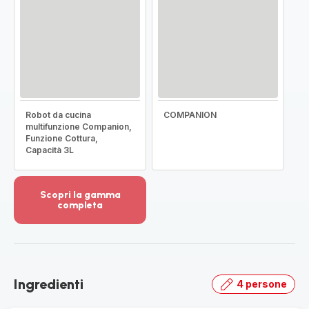
Robot da cucina
COMPANION
multifunzione Companion,
Funzione Cottura,
Capacità 3L
Scopri la gamma
completa
Visualizza
più
dettagli
-
Scopri
Ingredienti
4 persone
la
gamma