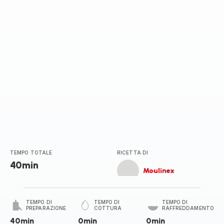
stelle
(media)
TEMPO TOTALE
RICETTA DI
40min
Moulinex
TEMPO DI
TEMPO DI
TEMPO DI
PREPARAZIONE
COTTURA
RAFFREDDAMENTO
40min
0min
0min