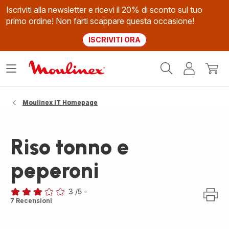
Iscriviti alla newsletter e ricevi il 20% di sconto sul tuo
primo ordine! Non farti scappare questa occasione!
ISCRIVITI ORA
Homepage
Apri
Il
Il
Moulinex
il
mio
mio
menù
account
carrel
Moulinex IT Homepage
Riso tonno e
peperoni
3
/5
-
Recensione
7 Recensioni
di
tre