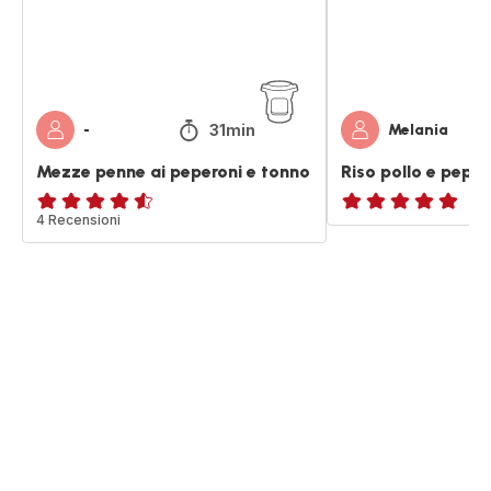
tonno
31min
-
Melania
Mezze penne ai peperoni e tonno
Riso pollo e peper
ratings.4.5
4 Recensioni
ratings.NaN