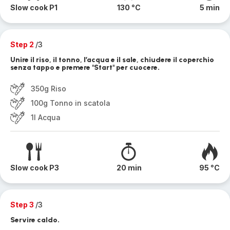
Slow cook P1
130 °C
5 min
Step 2
/3
Unire il riso, il tonno, l’acqua e il sale, chiudere il coperchio
senza tappo e premere "Start" per cuocere.
350g Riso
100g Tonno in scatola
1l Acqua
Slow cook P3
20 min
95 °C
Step 3
/3
Servire caldo.