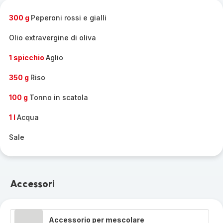
completa
-
300 g
Peperoni rossi e gialli
Olio extravergine di oliva
1 spicchio
Aglio
350 g
Riso
100 g
Tonno in scatola
1 l
Acqua
Sale
Accessori
Accessorio per mescolare