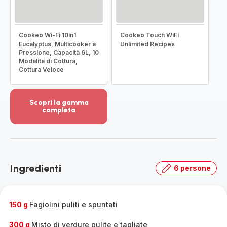
Cookeo Wi-Fi 10in1
Cookeo Touch WiFi
Eucalyptus, Multicooker a
Unlimited Recipes
Pressione, Capacità 6L, 10
Modalità di Cottura,
Cottura Veloce
Scopri la gamma
completa
Visualizza
più
dettagli
-
Scopri
Ingredienti
6 persone
la
gamma
completa
-
150 g
Fagiolini puliti e spuntati
300 g
Misto di verdure pulite e tagliate