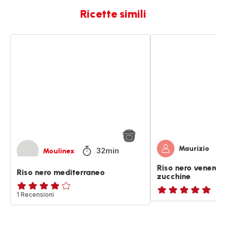
Ricette simili
Riso
Riso
nero
nero
mediterraneo
venere
con
pollo
e
zucchine
Maurizio
32min
Moulinex
Riso nero venere c
Riso nero mediterraneo
zucchine
Recensione
1 Recensioni
ratings.NaN
di
quattro
stelle