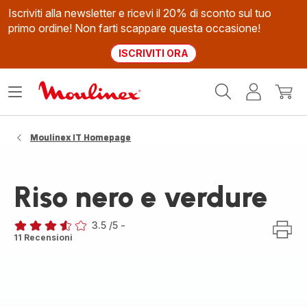
Iscriviti alla newsletter e ricevi il 20% di sconto sul tuo
primo ordine! Non farti scappare questa occasione!
ISCRIVITI ORA
Homepage
Apri
Il
Il
Moulinex
il
mio
mio
menù
account
carrel
Moulinex IT Homepage
Riso nero e verdure
3.5
/5
-
ratings.3.5
11 Recensioni