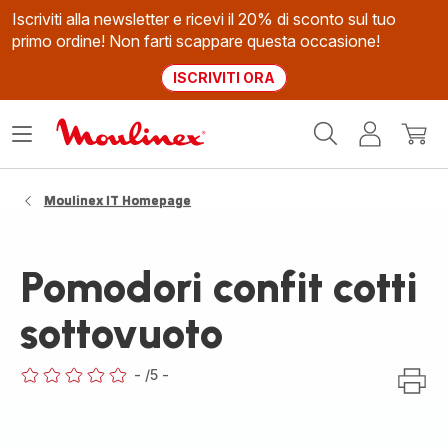
Iscriviti alla newsletter e ricevi il 20% di sconto sul tuo
primo ordine! Non farti scappare questa occasione!
ISCRIVITI ORA
Homepage
Apri
Il
Il
Moulinex
il
mio
mio
menù
account
carrel
Moulinex IT Homepage
Pomodori confit cotti
sottovuoto
-
/5
-
ratings.0