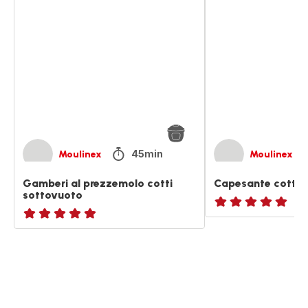
Gamberi
Capesante
al
cotte
prezzemolo
sottovuoto
cotti
sottovuoto
45min
Moulinex
Moulinex
Gamberi al prezzemolo cotti
Capesante cotte 
sottovuoto
ratings.NaN
ratings.NaN