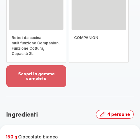
Robot da cucina
COMPANION
multifunzione Companion,
Funzione Cottura,
Capacità 3L
Scopri la gamma
completa
Visualizza
più
dettagli
-
Scopri
Ingredienti
4 persone
la
gamma
completa
-
150 g
Cioccolato bianco