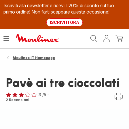
Iscriviti alla newsletter e ricevi il 20% di sconto sul tuo
primo ordine! Non farti scappare questa occasione!
ISCRIVITI ORA
Homepage
Apri
Il
Il
Moulinex
il
mio
mio
menù
account
carrel
Moulinex IT Homepage
Pavè ai tre cioccolati
3
/5
-
Recensione
2 Recensioni
di
tre
stelle
(media)