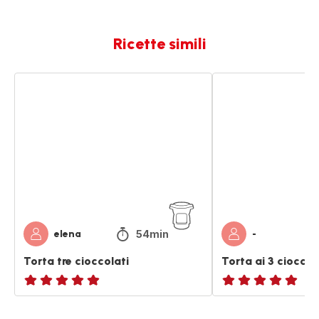
Ricette simili
Torta
Torta
tre
ai
cioccolati
3
cioccolati
54min
elena
-
Torta tre cioccolati
Torta ai 3 cioccol
ratings.NaN
ratings.NaN