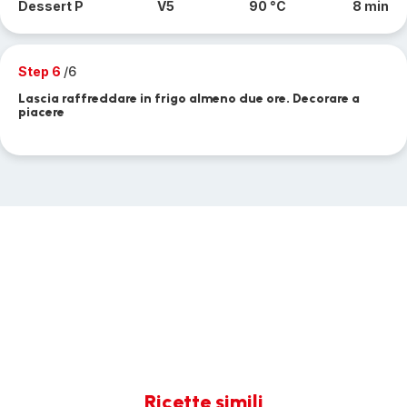
Dessert P
V5
90 °C
8 min
Step 6
/6
Lascia raffreddare in frigo almeno due ore. Decorare a
piacere
Ricette simili