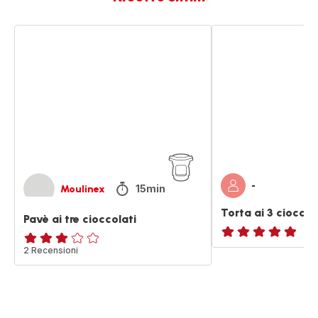
Pavè
Torta
ai
ai
tre
3
cioccolati
cioccolati
-
15min
Moulinex
Torta ai 3 cioccol
Pavè ai tre cioccolati
ratings.NaN
Recensione
2 Recensioni
di
tre
stelle
(media)