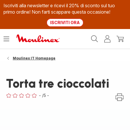
Iscriviti alla newsletter e ricevi il 20% di sconto sul tuo
primo ordine! Non farti scappare questa occasione!
ISCRIVITI ORA
Homepage
Apri
Il
Il
Moulinex
il
mio
mio
menù
account
carrel
Moulinex IT Homepage
Torta tre cioccolati
-
/5
-
ratings.0