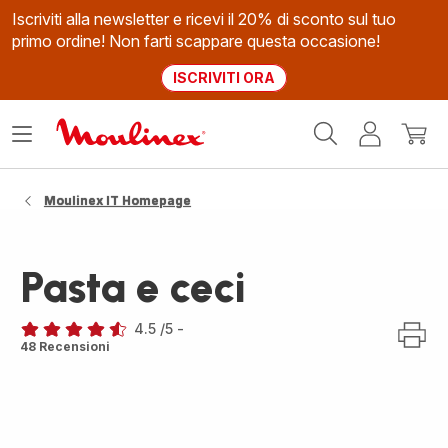
Iscriviti alla newsletter e ricevi il 20% di sconto sul tuo
primo ordine! Non farti scappare questa occasione!
ISCRIVITI ORA
Homepage
Apri
Il
Il
Moulinex
il
mio
mio
menù
account
carrel
Moulinex IT Homepage
Pasta e ceci
4.5
/5
-
ratings.4.5
48 Recensioni