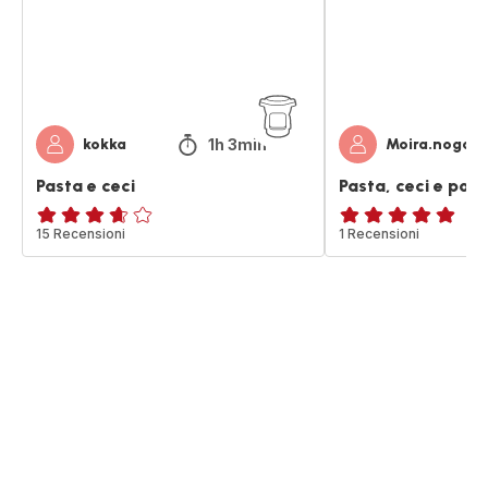
1h 3min
kokka
Moira.nogaro
Pasta e ceci
Pasta, ceci e pom
ratings.3.6
15 Recensioni
Recensione
1 Recensioni
di
cinque
stelle
(media)