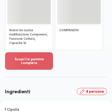
Robot da cucina
COMPANION
multifunzione Companion,
Funzione Cottura,
Capacità 3L
Scopri la gamma
completa
Visualizza
più
dettagli
-
Scopri
Ingredienti
4 persone
la
gamma
completa
-
1
Cipolla