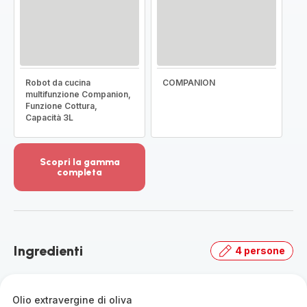
Robot da cucina
COMPANION
multifunzione Companion,
Funzione Cottura,
Capacità 3L
Scopri la gamma
completa
Visualizza
più
dettagli
-
Scopri
Ingredienti
4 persone
la
gamma
completa
-
Olio extravergine di oliva