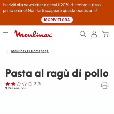
Iscriviti alla newsletter e ricevi il 20% di sconto sul tuo
primo ordine! Non farti scappare questa occasione!
ISCRIVITI ORA
Homepage
Apri
Il
Il
Moulinex
il
mio
mio
menù
account
carrel
Moulinex IT Homepage
Pasta al ragù di pollo
2
/5
-
Recensione
3 Recensioni
di
due
stelle
(media)