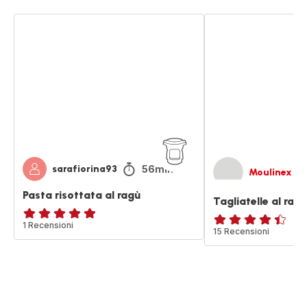
Pasta
Tagliatelle
risottata
al
al
ragù
ragù
di
salsiccia
56min
sarafiorina93
Moulinex
Pasta risottata al ragù
Tagliatelle al ragù
Recensione
1 Recensioni
ratings.4.4
15 Recensioni
di
cinque
stelle
(media)