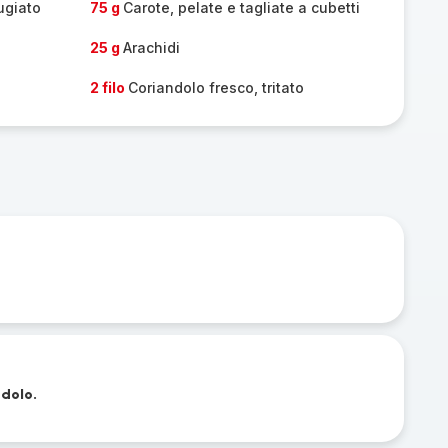
ugiato
75 g
Carote, pelate e tagliate a cubetti
25 g
Arachidi
2 filo
Coriandolo fresco, tritato
ndolo.