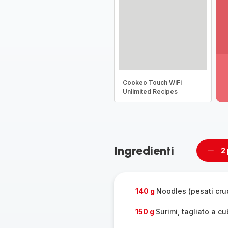
Vi
pi
de
Cookeo Touch WiFi
-
Unlimited Recipes
Sc
la
g
co
-
Ingredienti
2
Rimu
un
pers
140 g
Noodles (pesati cru
150 g
Surimi, tagliato a cu