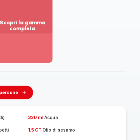
Scopri la gamma
completa
sualizza
ù
ttagli
opri
amma
mpleta
 persone
ovi
Aggiungi
un
one
persone
di)
320 ml
Acqua
betti
1.5 CT
Olio di sesamo