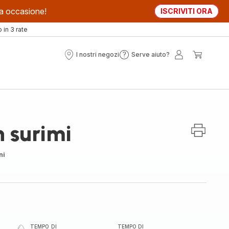
sta occasione!
ISCRIVITI ORA
in 3 rate
I nostri negozi
Serve aiuto?
I
Serve
Il
Il
nostri
aiuto?
mio
mio
negozi
account
carrell
 surimi
ni
TEMPO DI
TEMPO DI