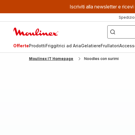
Iscriviti alla newsletter e ric
Spedizio
Cosa
stai
Homepage
cercando?
Moulinex
Offerte
Prodotti
Friggitrici ad Aria
Gelatiere
Frullatori
Access
Moulinex IT Homepage
Noodles con surimi