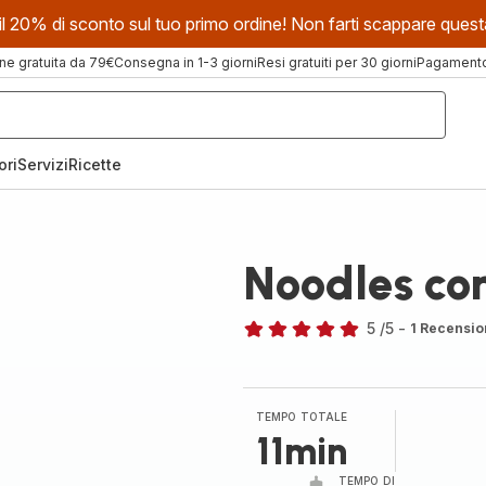
evi il 20% di sconto sul tuo primo ordine! Non farti scappare que
ne gratuita da 79€
Consegna in 1-3 giorni
Resi gratuiti per 30 giorni
Pagamento 
ori
Servizi
Ricette
Noodles con
5
/5
-
1 Recensio
Recensione
di
cinque
stelle
TEMPO TOTALE
(media)
11min
TEMPO DI