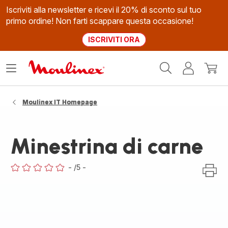
Iscriviti alla newsletter e ricevi il 20% di sconto sul tuo
primo ordine! Non farti scappare questa occasione!
ISCRIVITI ORA
Homepage
Apri
Il
Il
Moulinex
il
mio
mio
menù
account
carrel
Moulinex IT Homepage
Minestrina di carne
-
/5
-
ratings.0