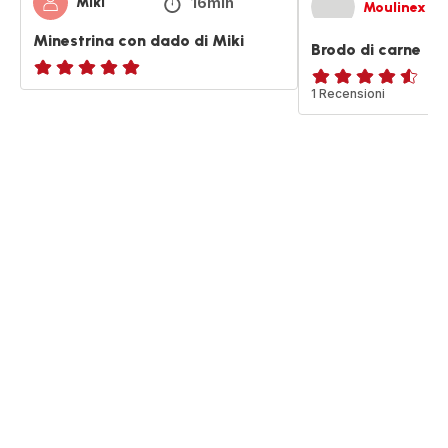
16min
Miki
Moulinex
Minestrina con dado di Miki
Brodo di carne
ratings.NaN
ratings.4.5
1 Recensioni