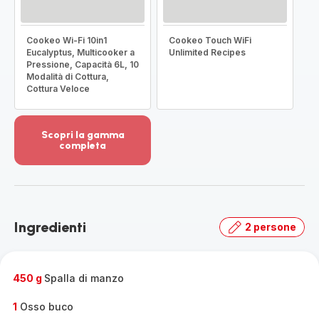
Cookeo Wi-Fi 10in1
Cookeo Touch WiFi
Eucalyptus, Multicooker a
Unlimited Recipes
Pressione, Capacità 6L, 10
Modalità di Cottura,
Cottura Veloce
Scopri la gamma
completa
Visualizza
più
dettagli
-
Scopri
Ingredienti
2 persone
la
gamma
completa
-
450 g
Spalla di manzo
1
Osso buco