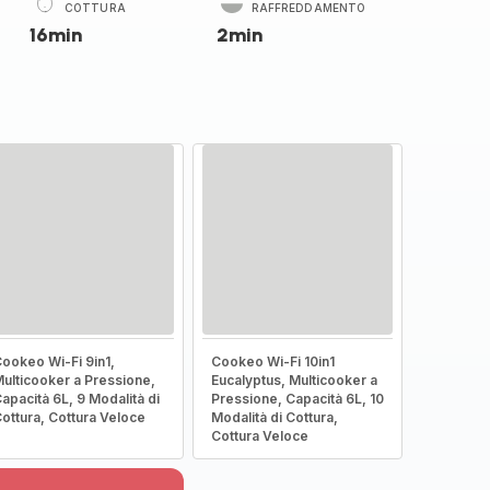
COTTURA
RAFFREDDAMENTO
16min
2min
ookeo Wi-Fi 9in1,
Cookeo Wi-Fi 10in1
ulticooker a Pressione,
Eucalyptus, Multicooker a
apacità 6L, 9 Modalità di
Pressione, Capacità 6L, 10
ottura, Cottura Veloce
Modalità di Cottura,
Cottura Veloce