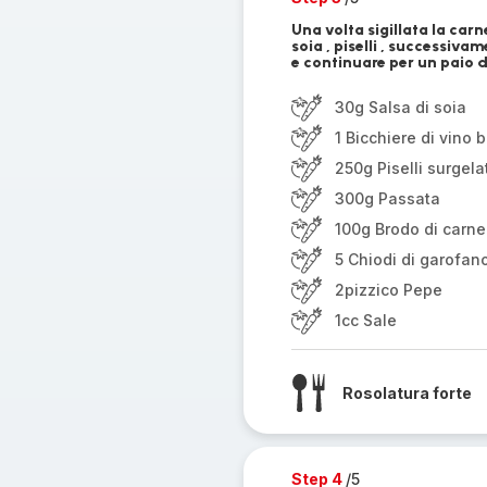
Una volta sigillata la carn
soia , piselli , successiva
e continuare per un paio d
30g Salsa di soia
1 Bicchiere di vino 
250g Piselli surgela
300g Passata
100g Brodo di carne
5 Chiodi di garofan
2pizzico Pepe
1cc Sale
Rosolatura forte
Step 4
/5