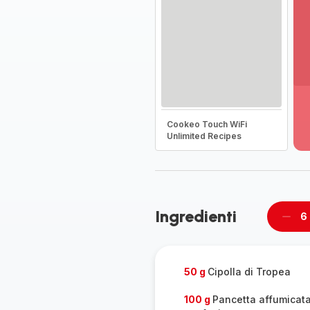
Vi
pi
de
Cookeo Touch WiFi
-
Unlimited Recipes
Sc
la
g
co
-
Ingredienti
6
Rimu
un
pers
50 g
Cipolla di Tropea
100 g
Pancetta affumicata