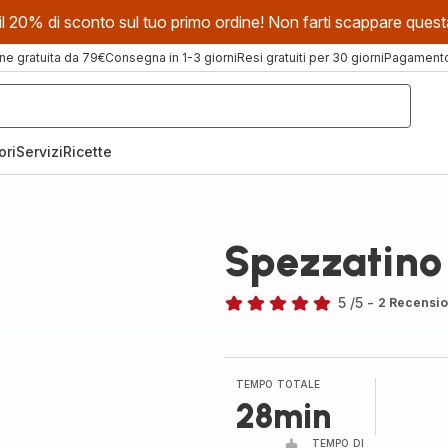
evi il 20% di sconto sul tuo primo ordine! Non farti scappare que
ne gratuita da 79€
Consegna in 1-3 giorni
Resi gratuiti per 30 giorni
Pagamento 
ori
Servizi
Ricette
Spezzatino
5
/5
-
2 Recensio
Recensione
di
cinque
stelle
TEMPO TOTALE
(media)
28min
TEMPO DI