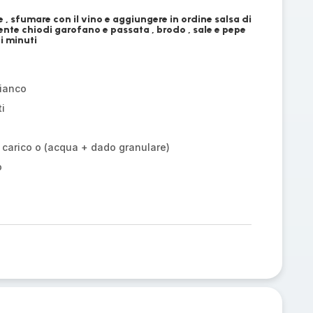
e , sfumare con il vino e aggiungere in ordine salsa di
mente chiodi garofano e passata , brodo , sale e pepe
i minuti
bianco
ti
 carico o (acqua + dado granulare)
o