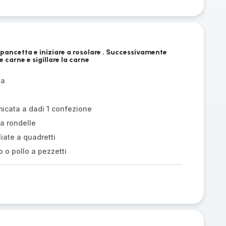
e pancetta e iniziare a rosolare . Successivamente
e carne e sigillare la carne
ea
icata a dadi 1 confezione
 a rondelle
iate a quadretti
o o pollo a pezzetti