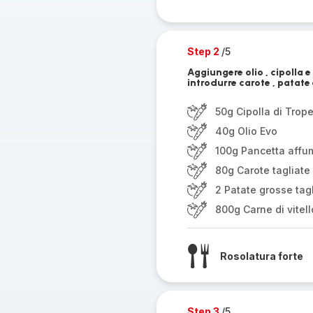
Step 2
/5
Aggiungere olio , cipolla 
introdurre carote , patate 
50g Cipolla di Trop
40g Olio Evo
100g Pancetta affum
80g Carote tagliate
2 Patate grosse tagl
800g Carne di vitell
Rosolatura forte
Step 3
/5