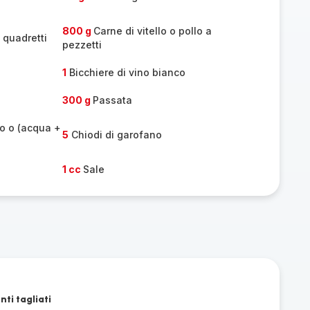
800 g
Carne di vitello o pollo a
 quadretti
pezzetti
1
Bicchiere di vino bianco
300 g
Passata
co o (acqua +
5
Chiodi di garofano
1 cc
Sale
nti tagliati