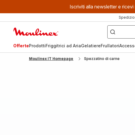
Iscriviti alla newsletter e ric
Spedizio
Cosa
stai
Homepage
cercando?
Moulinex
Offerte
Prodotti
Friggitrici ad Aria
Gelatiere
Frullatori
Access
Moulinex IT Homepage
Spezzatino di carne