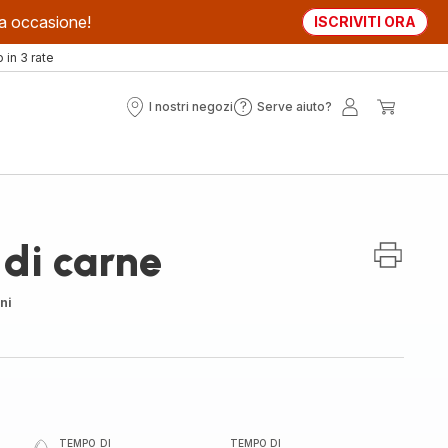
sta occasione!
ISCRIVITI ORA
in 3 rate
I nostri negozi
Serve aiuto?
I
Serve
Il
Il
nostri
aiuto?
mio
mio
negozi
account
carrell
 di carne
ni
TEMPO DI
TEMPO DI