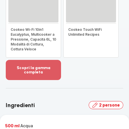
Cookeo Wi-Fi 10in1
Cookeo Touch WiFi
Eucalyptus, Multicooker a
Unlimited Recipes
Pressione, Capacità 6L, 10
Modalità di Cottura,
Cottura Veloce
Scopri la gamma
completa
Visualizza
più
dettagli
-
Scopri
Ingredienti
2 persone
la
gamma
completa
-
500 ml
Acqua