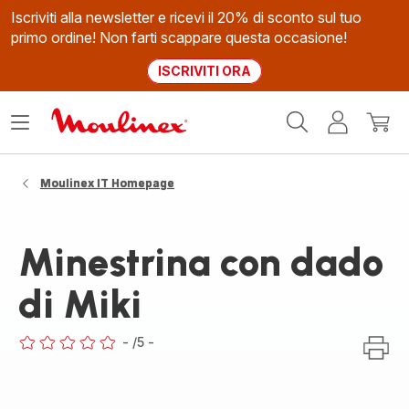
Iscriviti alla newsletter e ricevi il 20% di sconto sul tuo
primo ordine! Non farti scappare questa occasione!
ISCRIVITI ORA
Homepage
Apri
Il
Il
Moulinex
il
mio
mio
menù
account
carrel
Moulinex IT Homepage
Minestrina con dado
di Miki
-
/5
-
ratings.0