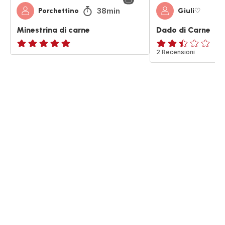
38min
Porchettino
Giuli♡
Minestrina di carne
Dado di Carne
ratings.NaN
ratings.2.4
2 Recensioni