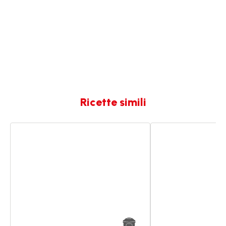
Ricette simili
Minestrina
Dado
di
di
carne
Carne