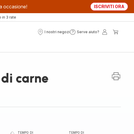
sta occasione!
ISCRIVITI ORA
in 3 rate
I nostri negozi
Serve aiuto?
I
Serve
Il
Il
nostri
aiuto?
mio
mio
negozi
account
carrell
 di carne
TEMPO DI
TEMPO DI