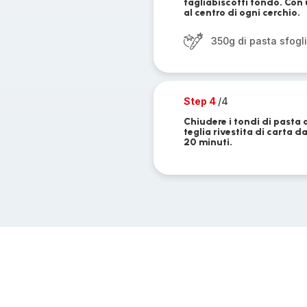
tagliabiscotti tondo. Con 
al centro di ogni cerchio.
350g di pasta sfogl
Step 4
/4
Chiudere i tondi di pasta a
teglia rivestita di carta 
20 minuti.