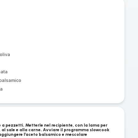
oliva
nata
 balsamico
ia
le a pezzetti. Metterle nel recipiente, con la lama per
o, al sale e alla carne. Avviare il programma slowcook
 aggiungere l’aceto balsamico e mescolare