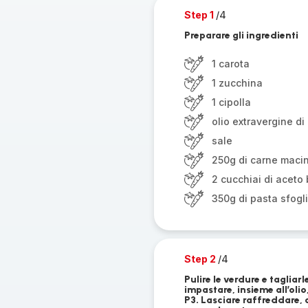
Step 1
/4
Preparare gli ingredienti
1 carota
1 zucchina
1 cipolla
olio extravergine di 
sale
250g di carne maci
2 cucchiai di aceto
350g di pasta sfogl
Step 2
/4
Pulire le verdure e tagliar
impastare, insieme all’oli
P3. Lasciare raffreddare,