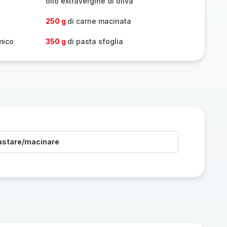
olio extravergine di oliva
250 g
di carne macinata
mico
350 g
di pasta sfoglia
astare/macinare