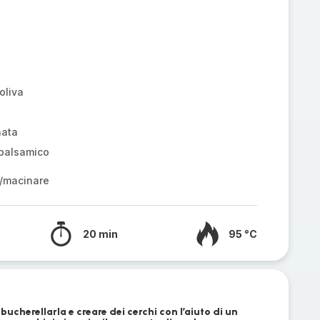
oliva
nata
 balsamico
/macinare
20 min
95 °C
bucherellarla e creare dei cerchi con l’aiuto di un