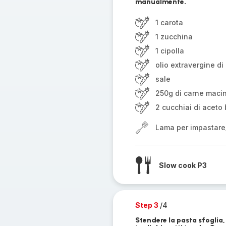
manualmente.
1 carota
1 zucchina
1 cipolla
olio extravergine di 
sale
250g di carne maci
2 cucchiai di aceto
Lama per impastare
Slow cook P3
Step 3
/4
Stendere la pasta sfoglia, 