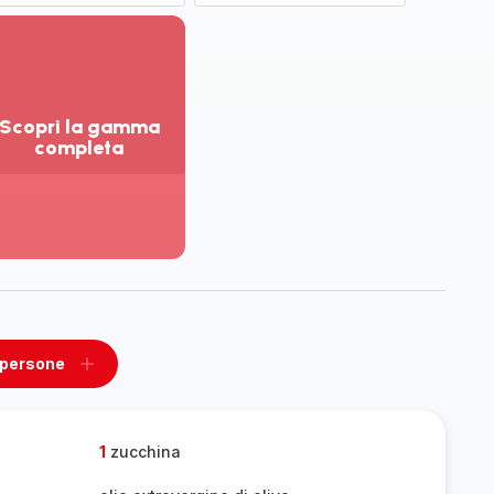
Scopri la gamma
completa
sualizza
ù
ttagli
opri
amma
mpleta
 persone
ovi
Aggiungi
un
one
persone
1
zucchina