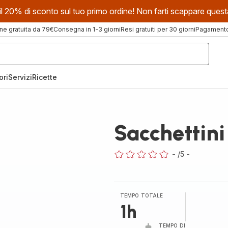
evi il 20% di sconto sul tuo primo ordine! Non farti scappare que
ne gratuita da 79€
Consegna in 1-3 giorni
Resi gratuiti per 30 giorni
Pagamento 
ori
Servizi
Ricette
Sacchettini
-
/5
-
ratings.0
TEMPO TOTALE
1h
TEMPO DI