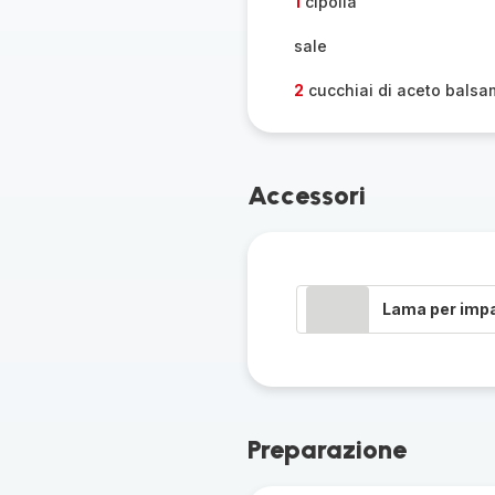
1
cipolla
sale
2
cucchiai di aceto balsa
Accessori
Lama per imp
Preparazione