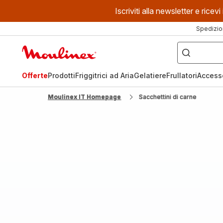
Iscriviti alla newsletter e ric
Spedizio
Cosa
stai
Homepage
cercando?
Moulinex
Offerte
Prodotti
Friggitrici ad Aria
Gelatiere
Frullatori
Access
Moulinex IT Homepage
Sacchettini di carne