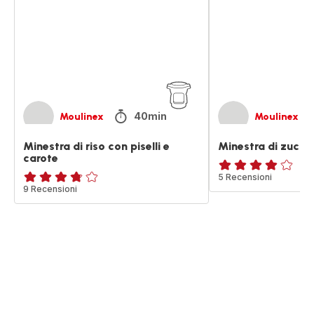
con
e
piselli
riso
e
venere
carote
40min
Moulinex
Moulinex
Minestra di riso con piselli e
Minestra di zucca 
carote
Recensione
5 Recensioni
ratings.3.7
9 Recensioni
di
quattro
stelle
(media)