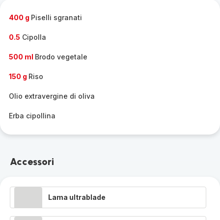
completa
-
400 g
Piselli sgranati
0.5
Cipolla
500 ml
Brodo vegetale
150 g
Riso
Olio extravergine di oliva
Erba cipollina
Accessori
Lama ultrablade