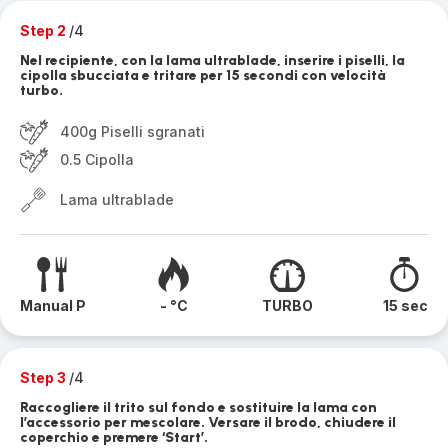
Step 2
/4
Nel recipiente, con la lama ultrablade, inserire i piselli, la
cipolla sbucciata e tritare per 15 secondi con velocità
turbo.
400g Piselli sgranati
0.5 Cipolla
Lama ultrablade
Manual P
- °C
TURBO
15 sec
Step 3
/4
Raccogliere il trito sul fondo e sostituire la lama con
l’accessorio per mescolare. Versare il brodo, chiudere il
coperchio e premere ‘Start’.