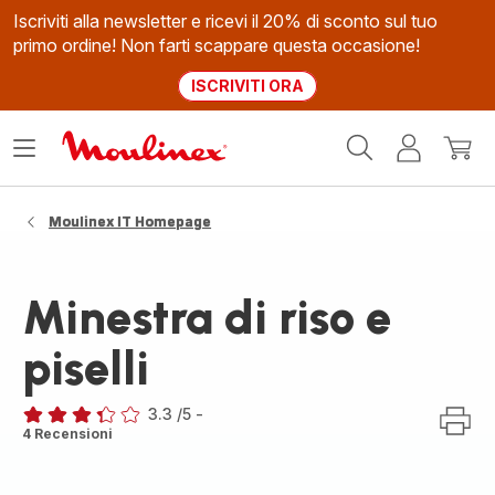
Iscriviti alla newsletter e ricevi il 20% di sconto sul tuo
primo ordine! Non farti scappare questa occasione!
ISCRIVITI ORA
Homepage
Apri
Il
Il
Moulinex
il
mio
mio
menù
account
carrel
Moulinex IT Homepage
Minestra di riso e
piselli
3.3
/5
-
ratings.3.3
4 Recensioni