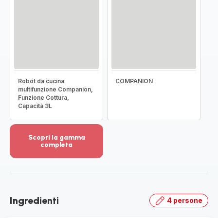
Robot da cucina
COMPANION
multifunzione Companion,
Funzione Cottura,
Capacità 3L
Scopri la gamma
completa
Visualizza
più
dettagli
-
Scopri
Ingredienti
4 persone
la
gamma