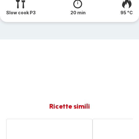
Slow cook P3
20 min
95 °C
Ricette simili
Minestra
Minestra
di
di
riso
zucca