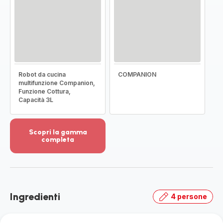
Robot da cucina
COMPANION
multifunzione Companion,
Funzione Cottura,
Capacità 3L
Scopri la gamma
completa
Visualizza
più
dettagli
-
Scopri
Ingredienti
4 persone
la
gamma
completa