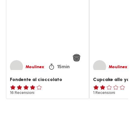
Fondente
Cupcake
al
allo
cioccolato
yogurt
15min
Moulinex
Moulinex
Fondente al cioccolato
Cupcake allo yog
ratings.4.1
16 Recensioni
Recensione
1 Recensioni
di
due
stelle
(media)