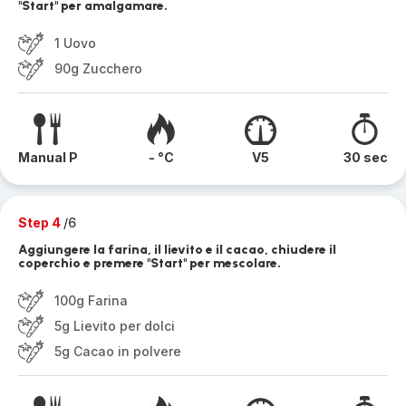
"Start" per amalgamare.
1 Uovo
90g Zucchero
Manual P
- °C
V5
30 sec
Step 4
/6
Aggiungere la farina, il lievito e il cacao, chiudere il
coperchio e premere "Start" per mescolare.
100g Farina
5g Lievito per dolci
5g Cacao in polvere