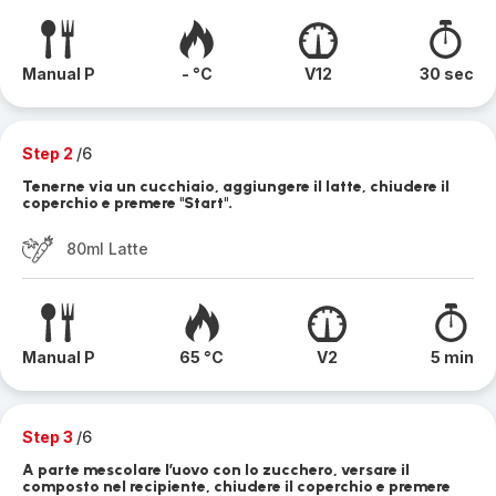
Manual P
- °C
V12
30 sec
Step 2
/6
Tenerne via un cucchiaio, aggiungere il latte, chiudere il
coperchio e premere "Start".
80ml Latte
Manual P
65 °C
V2
5 min
Step 3
/6
A parte mescolare l’uovo con lo zucchero, versare il
composto nel recipiente, chiudere il coperchio e premere