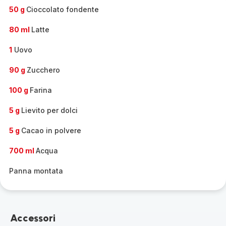
-
50 g
Cioccolato fondente
80 ml
Latte
1
Uovo
90 g
Zucchero
100 g
Farina
5 g
Lievito per dolci
5 g
Cacao in polvere
700 ml
Acqua
Panna montata
Accessori