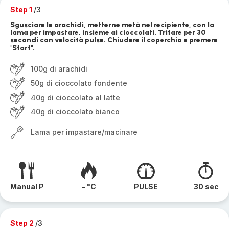
Step 1
/3
Sgusciare le arachidi, metterne metà nel recipiente, con la
lama per impastare, insieme ai cioccolati. Tritare per 30
secondi con velocità pulse. Chiudere il coperchio e premere
"Start".
100g di arachidi
50g di cioccolato fondente
40g di cioccolato al latte
40g di cioccolato bianco
Lama per impastare/macinare
Manual P
- °C
PULSE
30 sec
Step 2
/3