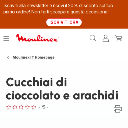
Iscriviti alla newsletter e ricevi il 20% di sconto sul tuo
primo ordine! Non farti scappare questa occasione!
ISCRIVITI ORA
Homepage
Apri
Il
Il
Moulinex
il
mio
mio
menù
account
carrel
Moulinex IT Homepage
Cucchiai di
cioccolato e arachidi
-
/5
-
ratings.0