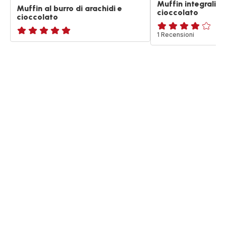
Muffin integrali a
Muffin al burro di arachidi e
cioccolato
cioccolato
Recensione
1 Recensioni
ratings.NaN
di
quattro
stelle
(media)