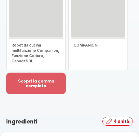
Robot da cucina
COMPANION
multifunzione Companion,
Funzione Cottura,
Capacità 3L
Scopri la gamma
completa
Visualizza
più
dettagli
-
Scopri
Ingredienti
4 unità
la
gamma
completa