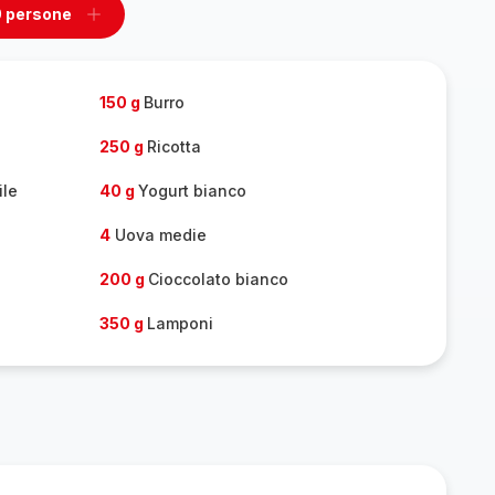
0 persone
ovi
Aggiungi
un
one
persone
150 g
Burro
250 g
Ricotta
ile
40 g
Yogurt bianco
4
Uova medie
200 g
Cioccolato bianco
350 g
Lamponi