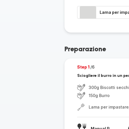
Lama per imp
Preparazione
Step 1
/6
Sciogliere il burro in un pe
300g Biscotti secch
150g Burro
Lama per impastare
Manual P