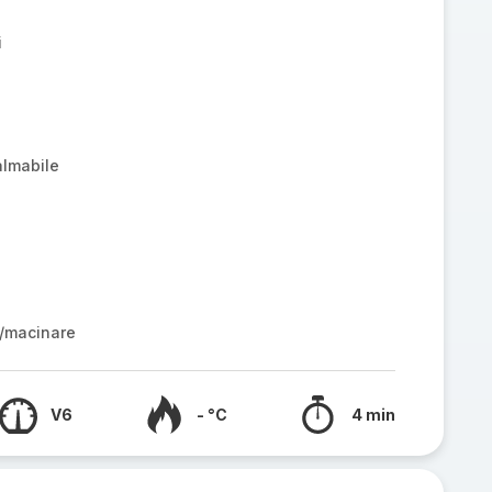
i
lmabile
/macinare
V6
- °C
4 min