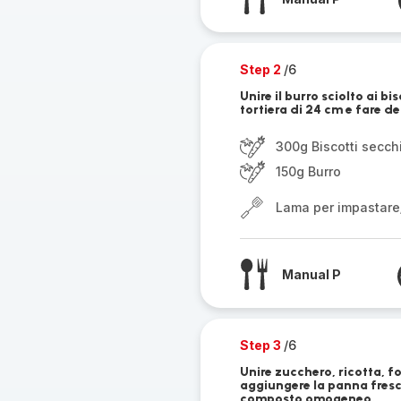
Step 2
/6
Unire il burro sciolto ai b
tortiera di 24 cm e fare de
300g Biscotti secch
150g Burro
Lama per impastare
Manual P
Step 3
/6
Unire zucchero, ricotta, 
aggiungere la panna fresca
composto omogeneo.