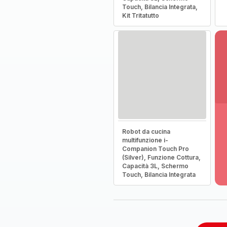
Touch, Bilancia Integrata,
Kit Tritatutto
Vi
Robot da cucina
pi
multifunzione i-
de
Companion Touch Pro
-
(Silver), Funzione Cottura,
Sc
Capacità 3L, Schermo
la
Touch, Bilancia Integrata
g
co
-