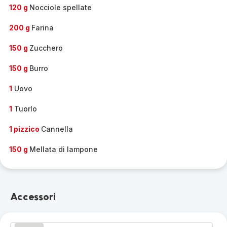
-
120 g
Nocciole spellate
200 g
Farina
150 g
Zucchero
150 g
Burro
1
Uovo
1
Tuorlo
1 pizzico
Cannella
150 g
Mellata di lampone
Accessori