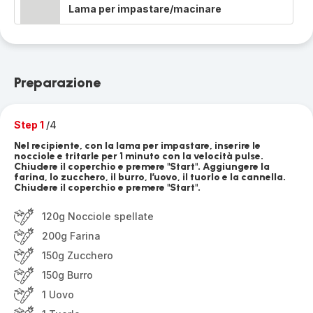
Lama per impastare/macinare
Preparazione
Step 1
/4
Nel recipiente, con la lama per impastare, inserire le
nocciole e tritarle per 1 minuto con la velocità pulse.
Chiudere il coperchio e premere "Start". Aggiungere la
farina, lo zucchero, il burro, l’uovo, il tuorlo e la cannella.
Chiudere il coperchio e premere "Start".
120g Nocciole spellate
200g Farina
150g Zucchero
150g Burro
1 Uovo