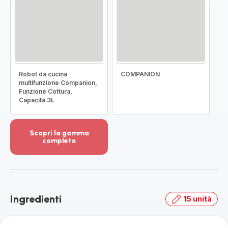
Robot da cucina
COMPANION
multifunzione Companion,
Funzione Cottura,
Capacità 3L
Scopri la gamma
completa
Visualizza
più
dettagli
-
Scopri
Ingredienti
15 unità
la
gamma
completa