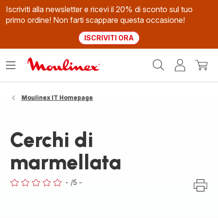
Iscriviti alla newsletter e ricevi il 20% di sconto sul tuo
primo ordine! Non farti scappare questa occasione!
ISCRIVITI ORA
Homepage
Apri
Il
Il
Moulinex
il
mio
mio
menù
account
carrel
Moulinex IT Homepage
Cerchi di
marmellata
-
/5
-
ratings.0