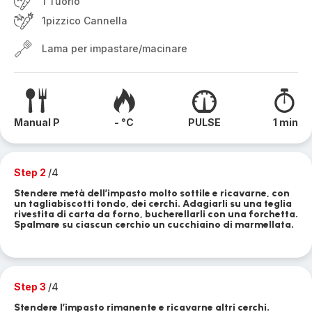
1 Tuorlo
1pizzico Cannella
Lama per impastare/macinare
Manual P
- °C
PULSE
1 min
Step 2
/4
Stendere metà dell’impasto molto sottile e ricavarne, con
un tagliabiscotti tondo, dei cerchi. Adagiarli su una teglia
rivestita di carta da forno, bucherellarli con una forchetta.
Spalmare su ciascun cerchio un cucchiaino di marmellata.
Step 3
/4
Stendere l’impasto rimanente e ricavarne altri cerchi.