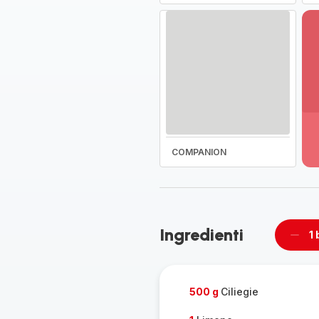
Vi
pi
de
-
COMPANION
Sc
la
g
co
-
Ingredienti
1 
Rimu
un
barat
500 g
Ciliegie