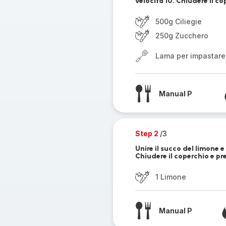
velocità 10. Chiudere il co
500g Ciliegie
250g Zucchero
Lama per impastare
Manual P
Step 2
/3
Unire il succo del limone 
Chiudere il coperchio e pr
1 Limone
Manual P