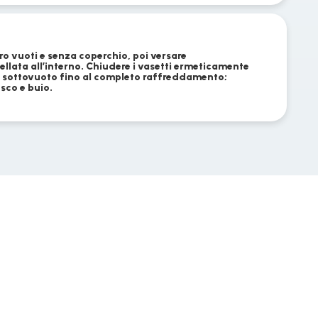
etro vuoti e senza coperchio, poi versare
ata all’interno. Chiudere i vasetti ermeticamente
 il sottovuoto fino al completo raffreddamento;
esco e buio.