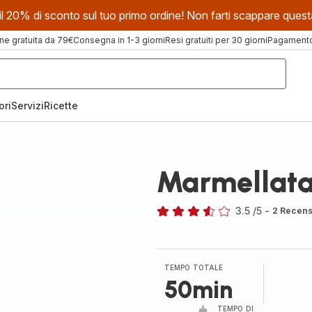
evi il 20% di sconto sul tuo primo ordine! Non farti scappare que
ne gratuita da 79€
Consegna in 1-3 giorni
Resi gratuiti per 30 giorni
Pagamento 
ori
Servizi
Ricette
Marmellata 
3.5
/5
-
2 Recens
ratings.3.5
TEMPO TOTALE
50min
TEMPO DI