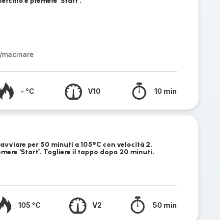
perchio e premere ‘Start’.
/macinare
- °C
V10
10 min
e avviare per 50 minuti a 105°C con velocità 2.
emere ‘Start’. Togliere il tappo dopo 20 minuti.
105 °C
V2
50 min