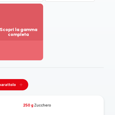
Scopri la gamma
completa
sualizza
ù
ttagli
opri
amma
mpleta
barattolo
ovi
Aggiungi
un
tolo
barattolo
250 g
Zucchero