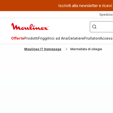
Iscriviti alla newsletter e ric
Spedizio
Cosa
stai
Homepage
cercando?
Moulinex
Offerte
Prodotti
Friggitrici ad Aria
Gelatiere
Frullatori
Access
Moulinex IT Homepage
Marmellata di ciliegie