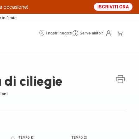
sta occasione!
ISCRIVITI ORA
in 3 rate
I nostri negozi
Serve aiuto?
I
Serve
Il
Il
nostri
aiuto?
mio
mio
negozi
account
carrell
di ciliegie
ioni
TEMPO DI
TEMPO DI