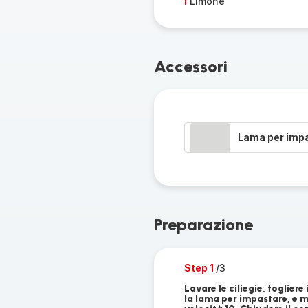
1
Limone
Accessori
Lama per imp
Preparazione
Step 1
/3
Lavare le ciliegie, togliere
la lama per impastare, e 