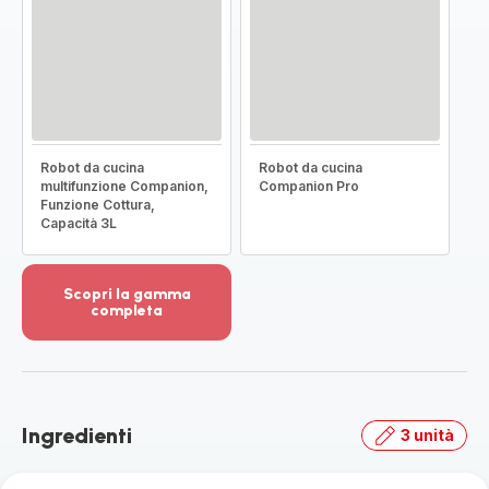
Robot da cucina
Robot da cucina
multifunzione Companion,
Companion Pro
Funzione Cottura,
Capacità 3L
Scopri la gamma
completa
Visualizza
più
dettagli
-
Scopri
Ingredienti
3 unità
la
gamma
completa