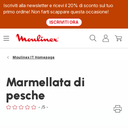
Iscriviti alla newsletter e ricevi il 20% di sconto sul tuo
primo ordine! Non farti scappare questa occasione!
ISCRIVITI ORA
Homepage
Apri
Il
Il
Moulinex
il
mio
mio
menù
account
carrel
Moulinex IT Homepage
Marmellata di
pesche
-
/5
-
ratings.0