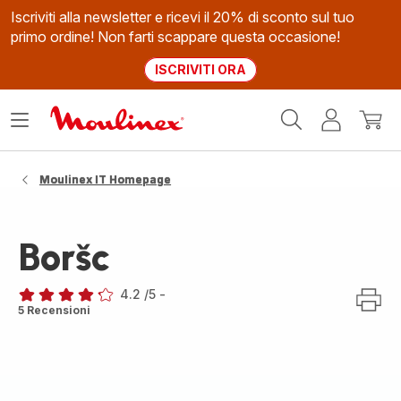
Iscriviti alla newsletter e ricevi il 20% di sconto sul tuo
primo ordine! Non farti scappare questa occasione!
ISCRIVITI ORA
Homepage
Apri
Il
Il
Moulinex
il
mio
mio
menù
account
carrel
Moulinex IT Homepage
Boršc
4.2
/5
-
ratings.4.2
5 Recensioni