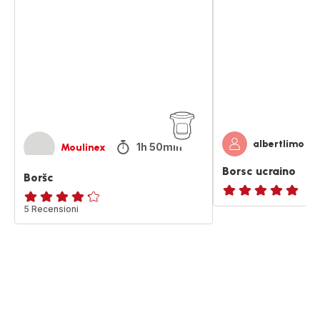
ucraino
albertlimo
1h 50min
Moulinex
Borsc ucraino
Boršc
ratings.NaN
ratings.4.2
5 Recensioni