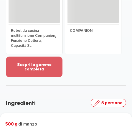
Robot da cucina
COMPANION
multifunzione Companion,
Funzione Cottura,
Capacità 3L
Scopri la gamma
completa
Visualizza
più
dettagli
-
Scopri
Ingredienti
5 persone
la
gamma
completa
-
500 g
di manzo