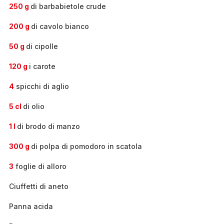
250 g
di barbabietole crude
200 g
di cavolo bianco
50 g
di cipolle
120 g
i carote
4
spicchi di aglio
5 cl
di olio
1 l
di brodo di manzo
300 g
di polpa di pomodoro in scatola
3
foglie di alloro
Ciuffetti di aneto
Panna acida