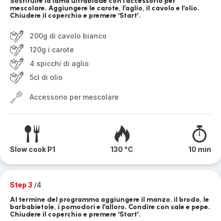
Sostituire la lama ultrablade con l’accessorio per
mescolare. Aggiungere le carote, l’aglio, il cavolo e l’olio.
Chiudere il coperchio e premere ‘Start’.
200g di cavolo bianco
120g i carote
4 spicchi di aglio
5cl di olio
Accessorio per mescolare
Slow cook P1
130 °C
10 min
Step 3
/4
Al termine del programma aggiungere il manzo, il brodo, le
barbabietole, i pomodori e l’alloro. Condire con sale e pepe.
Chiudere il coperchio e premere ‘Start’.