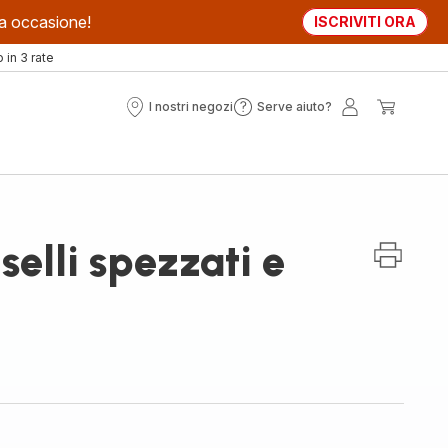
sta occasione!
ISCRIVITI ORA
in 3 rate
I nostri negozi
Serve aiuto?
I
Serve
Il
Il
nostri
aiuto?
mio
mio
negozi
account
carrell
selli spezzati e