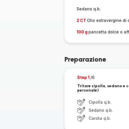
Sedano q.b.
2 CT
Olio extravergine di 
100 g
pancetta dolce o af
Preparazione
Step 1
/6
Tritare cipolla, sedano e c
personale)
Cipolla q.b.
Sedano q.b.
Carota q.b.