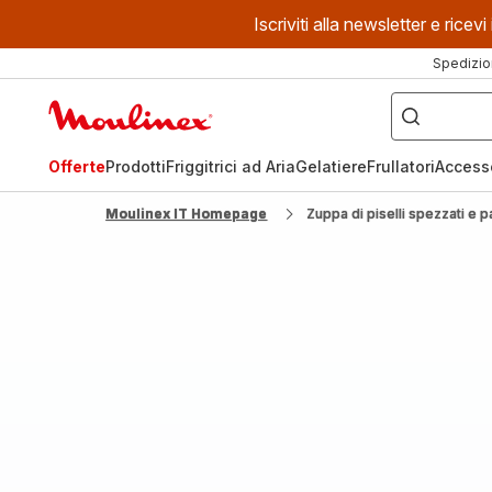
Iscriviti alla newsletter e ric
Spedizio
Cosa
stai
Homepage
cercando?
Moulinex
Offerte
Prodotti
Friggitrici ad Aria
Gelatiere
Frullatori
Access
Moulinex IT Homepage
Zuppa di piselli spezzati e 