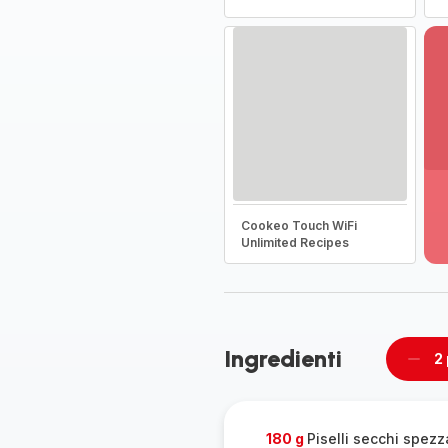
Vi
pi
de
Cookeo Touch WiFi
-
Unlimited Recipes
Sc
la
g
co
-
Ingredienti
2
Rimu
un
pers
180 g
Piselli secchi spezz