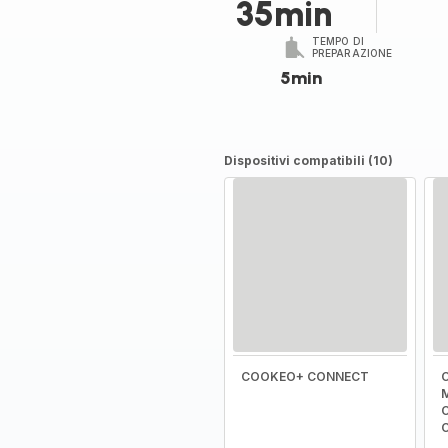
35min
TEMPO DI
PREPARAZIONE
5min
Dispositivi compatibili (10)
COOKEO+ CONNECT
C
M
C
C