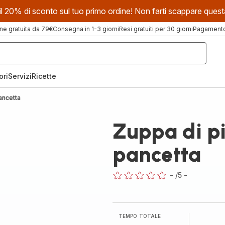
evi il 20% di sconto sul tuo primo ordine! Non farti scappare que
ne gratuita da 79€
Consegna in 1-3 giorni
Resi gratuiti per 30 giorni
Pagamento 
ori
Servizi
Ricette
pancetta
Zuppa di pi
pancetta
-
/5
-
ratings.0
TEMPO TOTALE