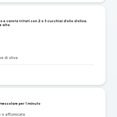
 e carota tritati con 2 o 3 cucchiai d'olio d'oliva.
e alta
e di oliva
mescolare per 1 minuto
e o affumicata