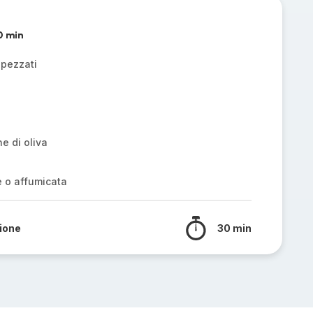
0 min
spezzati
e di oliva
e o affumicata
sione
30 min