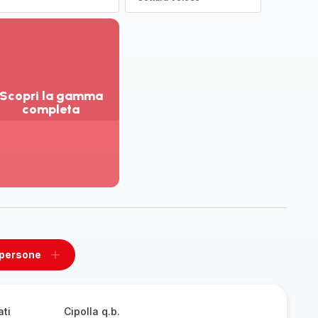
Scopri la gamma
completa
sualizza
ù
ttagli
opri
amma
mpleta
 persone
ovi
Aggiungi
un
one
persone
ati
Cipolla q.b.