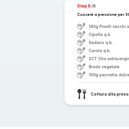
Step 6
/6
Cuocere a pressione per 3
180g Piselli secchi 
Cipolla q.b.
Sedano q.b.
Carota q.b.
2CT Olio extravergin
Brodo vegetale
100g pancetta dolc
Cottura alta pres