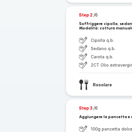
Step 2
/6
Soffriggere cipolla, sedano
Modalità: cottura manual
Cipolla q.b.
Sedano q.b.
Carota q.b.
2CT Olio extravergin
Rosolare
Step 3
/6
Aggiungere la pancetta e 
100g pancetta dolc